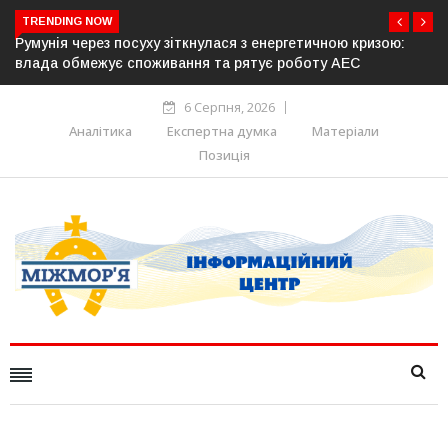
TRENDING NOW
ою кризою:
Латвія готова направити до 20 військових для опе
 АЕС
розблокування Ормузької протоки
6 Серпня, 2026
Аналітика
Експертна думка
Матеріали
Позиція