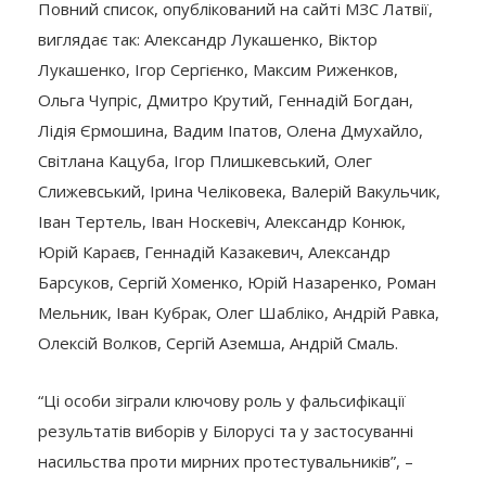
Повний список, опублікований на сайті МЗС Латвії,
виглядає так: Александр Лукашенко, Віктор
Лукашенко, Ігор Сергієнко, Максим Риженков,
Ольга Чупріс, Дмитро Крутий, Геннадій Богдан,
Лідія Єрмошина, Вадим Іпатов, Олена Дмухайло,
Світлана Кацуба, Ігор Плишкевський, Олег
Слижевський, Ірина Челіковека, Валерій Вакульчик,
Іван Тертель, Іван Носкевіч, Александр Конюк,
Юрій Караєв, Геннадій Казакевич, Александр
Барсуков, Сергій Хоменко, Юрій Назаренко, Роман
Мельник, Іван Кубрак, Олег Шабліко, Андрій Равка,
Олексій Волков, Сергій Аземша, Андрій Смаль.
“Ці особи зіграли ключову роль у фальсифікації
результатів виборів у Білорусі та у застосуванні
насильства проти мирних протестувальників”, –