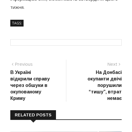
тижня.
TAGS:
Навігація
Previous
Next
Previous
Next
post:
post:
В Україні
На Донбасі
записів
відкрили справу
окупанти двічі
через обшуки в
порушили
окупованому
“тишу”, втрат
Криму
немає
RELATED POSTS