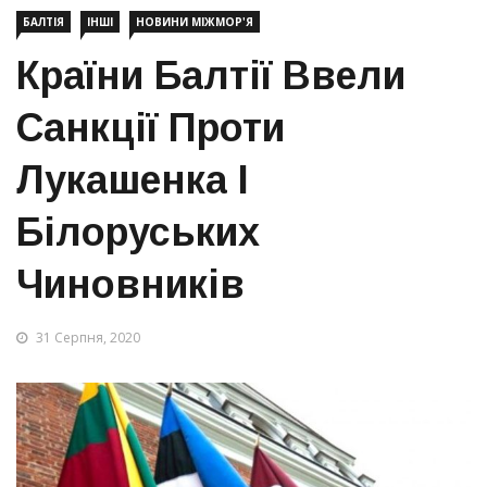
БАЛТІЯ
ІНШІ
НОВИНИ МІЖМОР'Я
Країни Балтії Ввели
Санкції Проти
Лукашенка І
Білоруських
Чиновників
31 Серпня, 2020