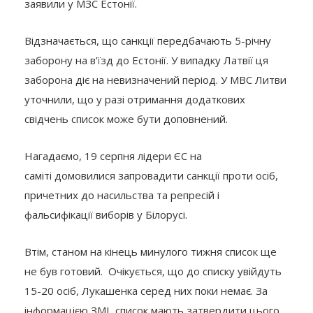
заявили у МЗС Естонії.
Відзначається, що санкції передбачають 5-річну
заборону на в’їзд до Естонії. У випадку Латвії ця
заборона діє на невизначений період. У МВС Литви
уточнили, що у разі отримання додаткових
свідчень список може бути доповнений.
Нагадаємо, 19 серпня лідери ЄС на
саміті домовилися запровадити санкції проти осіб,
причетних до насильства та репресій і
фальсифікації виборів у Білорусі.
Втім, станом на кінець минулого тижня список ще
не був готовий. Очікується, що до списку увійдуть
15-20 осіб, Лукашенка серед них поки немає. За
інформацією ЗМІ, список мають затвердити цього