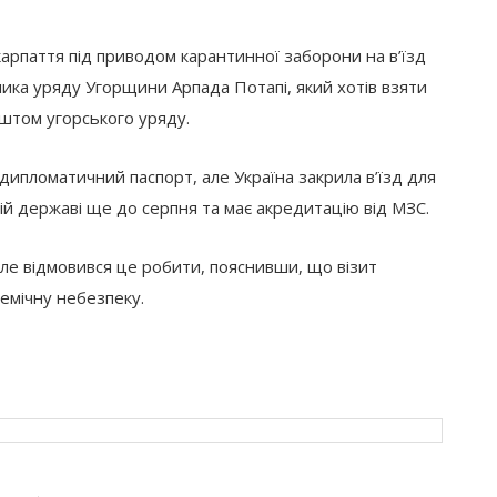
арпаття під приводом карантинної заборони на в’їзд
ника уряду Угорщини Арпада Потапі, який хотів взяти
оштом угорського уряду.
дипломатичний паспорт, але Україна закрила в’їзд для
шій державі ще до серпня та має акредитацію від МЗС.
але відмовився це робити, пояснивши, що візит
емічну небезпеку.