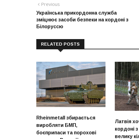
Навігація
Previous
Previous
post:
Українська прикордонна служба
записів
зміцнює засоби безпеки на кордоні з
Білоруссю
RELATED POSTS
Rheinmetall збирається
Латвія хо
виробляти БМП,
кордоні 
боєприпаси та порохові
велику кі