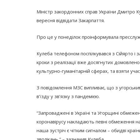
Міністр закордонних справ України Дмитро К
вересня відвідати Закарпаття.
Про це у понеділок проінформувала пресслуж
Кулеба телефоном поспілкувався з Сійярто і 
кроки з реалізації вже досягнутих домовленос
культурно-гуманітарній сферах, та взяти учас
З повідомлення МЗС випливає, що з угорськ
в’їзду у зв’язку з пандемією.
“Запроваджені в Україні та Угорщині обмежен
коронавірусу накладають певні обмеження на 
наша зустріч є чітким сигналом – обидві кра
зволікань,” – зазначив Кулеба.