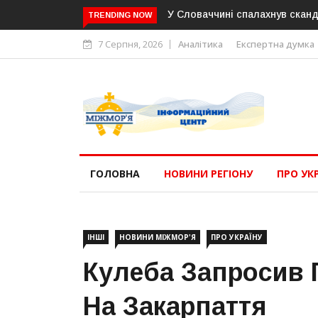
У Словаччині спалахнув сканд
TRENDING NOW
7 Серпня, 2026
Аналітика
Експертна думка
ГОЛОВНА
НОВИНИ РЕГІОНУ
ПРО УК
ІНШІ
НОВИНИ МІЖМОР'Я
ПРО УКРАЇНУ
Кулеба Запросив 
На Закарпаття