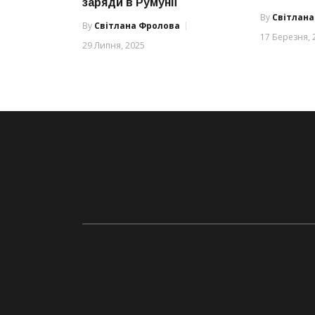
заряди в Румунії
By
Світлан
By
Світлана Фролова
17 Березня, 
29 Липня, 2025