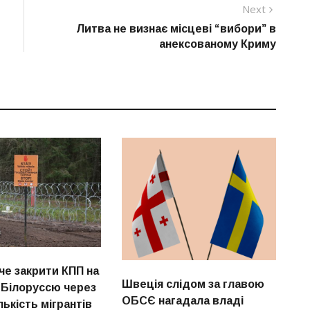
Next
Next
post:
Литва не визнає місцеві “вибори” в
анексованому Криму
че закрити КПП на
Швеція слідом за главою
з Білоруссю через
ОБСЄ нагадала владі
лькість мігрантів