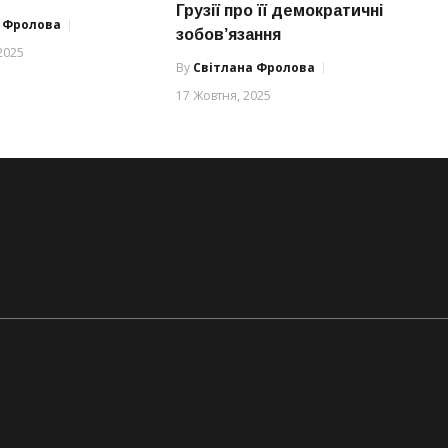
Грузії про її демократичні
а Фролова
зобов’язання
2025
By
Світлана Фролова
17 Жовтня, 2025