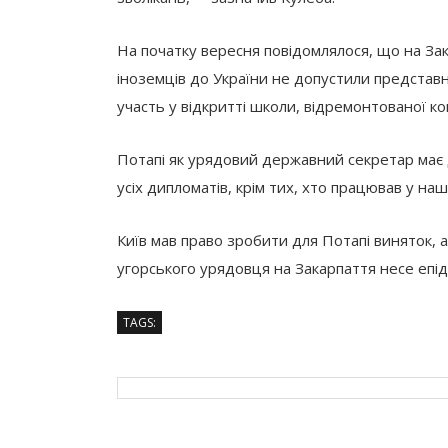
На початку вересня повідомлялося, що на Зак
іноземців до України не допустили представ
участь у відкритті школи, відремонтованої к
Потапі як урядовий державний секретар має 
усіх дипломатів, крім тих, хто працював у на
Київ мав право зробити для Потапі виняток, 
угорського урядовця на Закарпаття несе епід
TAGS: