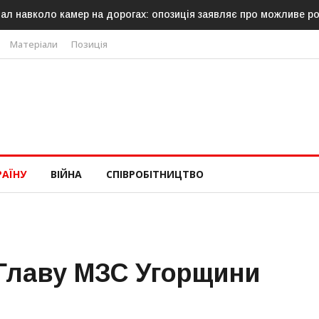
ал навколо камер на дорогах: опозиція заявляє про можливе р
Матеріали
Позиція
РАЇНУ
ВІЙНА
СПІВРОБІТНИЦТВО
Главу МЗС Угорщини