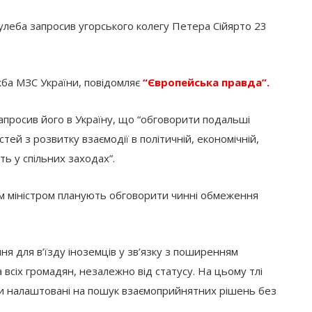
улеба запросив угорського колегу Петера Сійярто 23
ба МЗС України, повідомляє
“Європейська правда”.
запросив його в Україну, що “обговорити подальші
тей з розвитку взаємодії в політичній, економічній,
ть у спільних заходах”.
им міністром планують обговорити чинні обмеження
ня для в’їзду іноземців у зв’язку з поширенням
всіх громадян, незалежно від статусу. На цьому тлі
їни налаштовані на пошук взаємоприйнятних рішень без