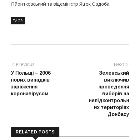
Пйонтковський та віцеміністр Яцек Оздоба.
TAGS:
Навігація
Previous
Next
Previous
Next
post:
post:
У Польщі – 2006
Зеленський
записів
нових випадків
виключив
зараження
проведення
коронавірусом
виборів на
непідконтрольн
их територіях
Донбасу
RELATED POSTS