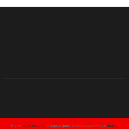
© 2019
ІЦ Міжмор'я
- інформаційно-аналітичний проект
Фонду