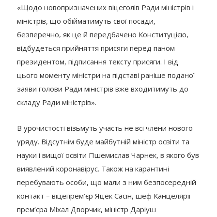
«Щодо новопризначених віцеголів Ради міністрів і
міністрів, що обійматимуть свої посади,
безперечно, як це й передбачено Конституцією,
відбудеться прийняття присяги перед паном
президентом, підписання тексту присяги. І від
цього моменту міністри на підставі раніше поданої
заяви голови Ради міністрів вже входитимуть до
складу Ради міністрів».
В урочистості візьмуть участь не всі члени нового
уряду. Відсутнім буде майбутній міністр освіти та
науки і вищої освіти Пшемислав Чарнек, в якого був
виявлений коронавірус. Також на карантині
перебувають особи, що мали з ним безпосередній
контакт – віцепрем’єр Яцек Сасін, шеф Канцелярії
прем’єра Міхал Дворчик, міністр Даріуш