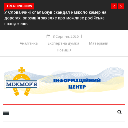
TRENDING NOW
коло камер на
У Молдові готують план дій на випадок 
ве російське
постачання газу до Придністров’я
8 Серпня, 2026
Аналітика
Експертна думка
Матеріали
Позиція