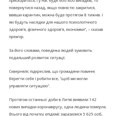
прискориться, і у нас буде 600-800 випадків, то
повернутися назад, якщо повністю закритися,
ввівши карантин, можна буде протягом 8 тижнів. І
які будуть наслідки для нашого психологічного
здоров’я, фізичного здоров’я, економіки”, – сказав
прем’єр.
За його словами, поведінка людей зумовить
подальший розвиток ситуації.
Скверняліс підкреслив, що громадяни повинні
берегти себе і робити все, “щоб ми могли
управляти ситуацією”.
Протягом останньої доби в Литві виявили 142
нових випадки коронавірусу, одна людина померла.
Всього від початку епідемії заразилися 5 625 осіб,