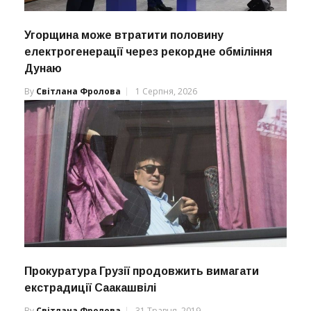
Угорщина може втратити половину
електрогенерації через рекордне обміління
Дунаю
By
Світлана Фролова
1 Серпня, 2026
Прокуратура Грузії продовжить вимагати
екстрадиції Саакашвілі
By
Світлана Фролова
31 Травня, 2019