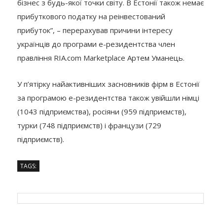
бізнес з будь-якої точки світу. В Естонії також немає
прибуткового податку на реінвестований
прибуток”, – перерахував причини інтересу
українців до програми е-резидентства член
правління RIA.com Marketplace Артем Уманець.
У п’ятірку найактивніших засновників фірм в Естонії
за програмою е-резидентства також увійшли німці
(1043 підприємства), росіяни (959 підприємств),
турки (748 підприємств) і французи (729
підприємств).
TAGS: