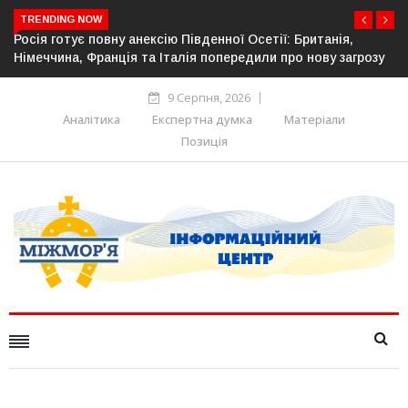
TRENDING NOW
ї: Британія,
Естонія посилює кордон із Росією: облаштов
про нову загрозу
прикордонної інфраструктури
9 Серпня, 2026
Аналітика
Експертна думка
Матеріали
Позиція