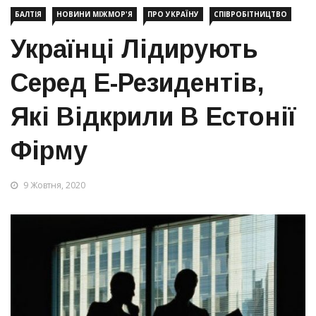
БАЛТІЯ
НОВИНИ МІЖМОР'Я
ПРО УКРАЇНУ
СПІВРОБІТНИЦТВО
Українці Лідирують
Серед Е-Резидентів,
Які Відкрили В Естонії
Фірму
9 Жовтня, 2020