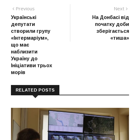
Навігація
Previous
Next
Previous
Next
post:
post:
Українські
На Донбасі від
записів
депутати
початку доби
створили групу
зберігається
«Інтермаріум»,
«тиша»
що має
наблизити
Україну до
Ініціативи трьох
морів
RELATED POSTS