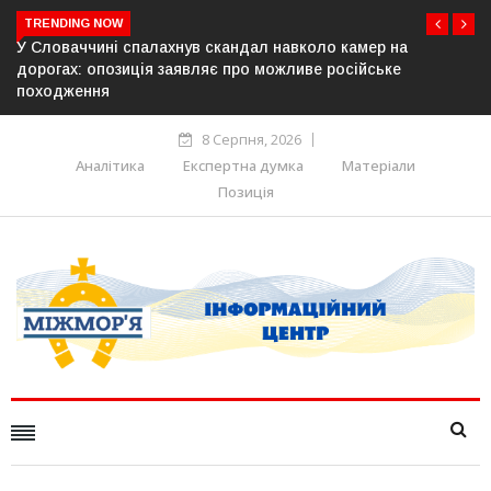
TRENDING NOW
амер на
У Молдові готують план дій на випадок припин
ійське
постачання газу до Придністров’я
8 Серпня, 2026
Аналітика
Експертна думка
Матеріали
Позиція