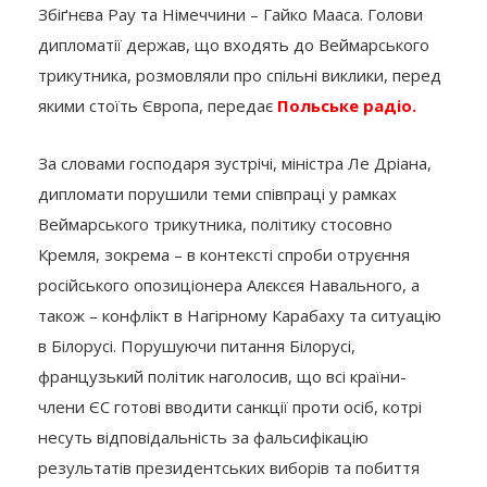
Збіґнєва Рау та Німеччини – Гайко Мааса. Голови
дипломатії держав, що входять до Веймарського
трикутника, розмовляли про спільні виклики, перед
якими стоїть Європа, передає
Польське радіо.
За словами господаря зустрічі, міністра Ле Дріана,
дипломати порушили теми співпраці у рамках
Веймарського трикутника, політику стосовно
Кремля, зокрема – в контексті спроби отруєння
російського опозиціонера Алєксєя Навального, а
також – конфлікт в Нагірному Карабаху та ситуацію
в Білорусі. Порушуючи питання Білорусі,
французький політик наголосив, що всі країни-
члени ЄС готові вводити санкції проти осіб, котрі
несуть відповідальність за фальсифікацію
результатів президентських виборів та побиття