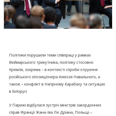
Політики порушили теми співпраці у рамках
Веймарського трикутника, політику стосовно
Кремля, зокрема – в контексті спроби отруєння
російського опозиціонера Алєксєя Навального, а
також – конфлікт в Нагірному Карабаху та ситуацію
в Білорусі
У Парижі відбулася зустріч міністрів закордонних
справ Франції Жана-Іва Ле Дріана, Польщі –