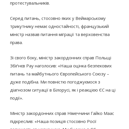
протестувальників.
Серед питань, стосовно яких у Веймарському
трикутнику немає одностайності, французький
міністр назвав питання міграції та верховенства
права.
Зі свого боку, міністр закордонних справ Польщі
Збіґнєв Рау наголосив: «Наша оцінка безпекових
питань та майбутнього Європейського Союзу –
дуже подібна. Ми повністю погоджуємося з
діагнозом ситуації в Білорусі, як і реакцією ЄС на ці
події».
Міністр закордонних справ Німеччини Гайко Маас
підкреслив: «Наша позиція стосовно Росії