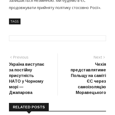
залишається незмінною. Ми будемо в ЄС
продовжувати прийняту політику стосовно Росії».
TAGS:
Навігація
Previous
Next
Previous
Next
post:
post:
Україна виступає
Чехія
записів
за постійну
представлятиме
присутність
Польщу на саміті
НАТО у Чорному
ЄС через
морі —
самоізоляцію
Джапарова
Моравецького
RELATED POSTS