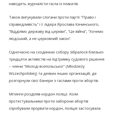
наводять журналісти гасла із плакатів.
Також вигукували слогани проти партії “Право і
справедливість” і її лідера Ярослава Качинського,
“Відділімо державу від церкви”, “Це війна”, “Хочемо
людський, а не церковний закон”.
Одночасно на сходинках собору зібралося близько
тридцяти активістів на підтримку судового рішення
– члени “Молоді всепольської” (Młodzieży
Wszechpolskiej) та деяких інших організацій, де
розгорнули свої банери з гаслами проти абортів.
Мітинги розділяв кордон поліції. Коли
протестувальники проти заборони абортів
спробували прорвати кордон, поліція застосувала