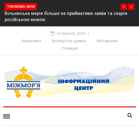
TRENDING NOW
ги
В Угорщині можуть обрати нового президента вже 11
серпня — фракція «Тиси»
6 Серпня, 2026
Аналітика
Експертна думка
Матеріали
Позиція