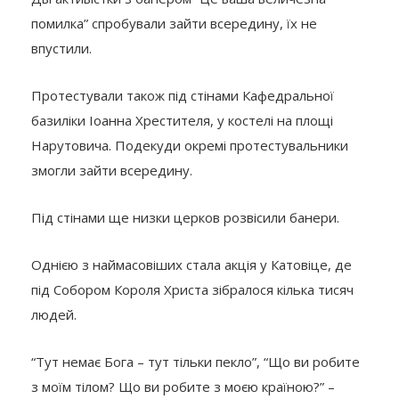
помилка” спробували зайти всередину, їх не
впустили.
Протестували також під стінами Кафедральної
базиліки Іоанна Хрестителя, у костелі на площі
Нарутовича. Подекуди окремі протестувальники
змогли зайти всередину.
Під стінами ще низки церков розвісили банери.
Однією з наймасовіших стала акція у Катовіце, де
під Собором Короля Христа зібралося кілька тисяч
людей.
“Тут немає Бога – тут тільки пекло”, “Що ви робите
з моїм тілом? Що ви робите з моєю країною?” –