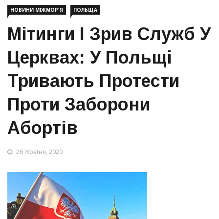
НОВИНИ МІЖМОР'Я
ПОЛЬЩА
Мітинги І Зрив Служб У
Церквах: У Польщі
Тривають Протести
Проти Заборони
Абортів
26 Жовтня, 2020