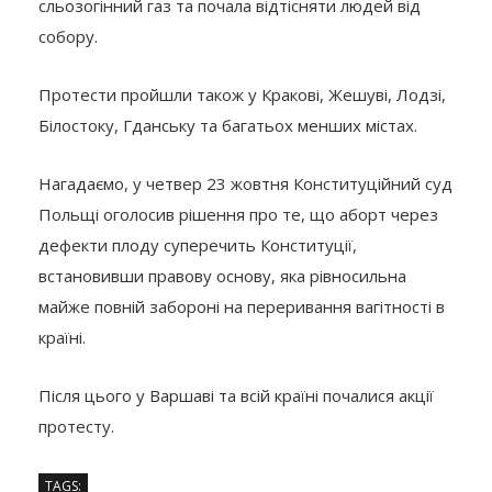
сльозогінний газ та почала відтісняти людей від
собору.
Протести пройшли також у Кракові, Жешуві, Лодзі,
Білостоку, Гданську та багатьох менших містах.
Нагадаємо, у четвер 23 жовтня Конституційний суд
Польщі оголосив рішення про те, що аборт через
дефекти плоду суперечить Конституції,
встановивши правову основу, яка рівносильна
майже повній забороні на переривання вагітності в
країні.
Після цього у Варшаві та всій країні почалися акції
протесту.
TAGS: