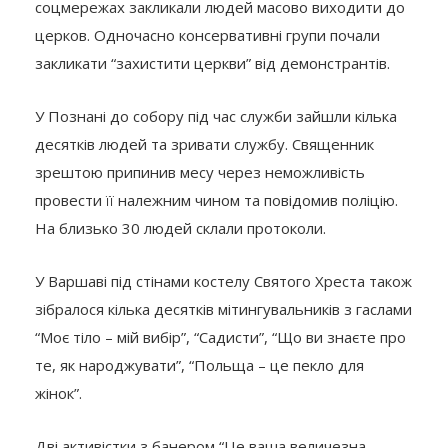
соцмережах закликали людей масово виходити до
церков. Одночасно консервативні групи почали
закликати “захистити церкви” від демонстрантів.
У Познані до собору під час служби зайшли кілька
десятків людей та зривати службу. Священник
зрештою припинив месу через неможливість
провести її належним чином та повідомив поліцію.
На близько 30 людей склали протоколи.
У Варшаві під стінами костелу Святого Хреста також
зібралося кілька десятків мітингувальників з гаслами
“Моє тіло – мій вибір”, “Садисти”, “Що ви знаєте про
те, як народжувати”, “Польща – це пекло для
жінок”.
Дві активістки з банером “Це ваша величезна