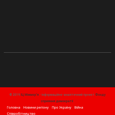
© 2019
ІЦ Міжмор'я
- інформаційно-аналітичний проект
Фонду
сприяння демократії
.
Головна
Новини регіону
Про Україну
Війна
Співробітництво