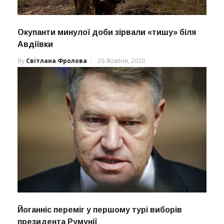
Окупанти минулої доби зірвали «тишу» біля
Авдіївки
By
Світлана Фролова
26 Жовтня, 2020
Йоганніс переміг у першому турі виборів
президента Румунії