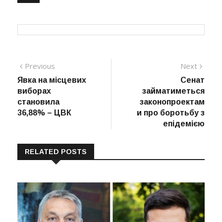
Навігація
Previous
Next
Previous
Next
post:
post:
Явка на місцевих
Сенат
записів
виборах
займатиметься
становила
законопроектам
36,88% – ЦВК
и про боротьбу з
епідемією
RELATED POSTS