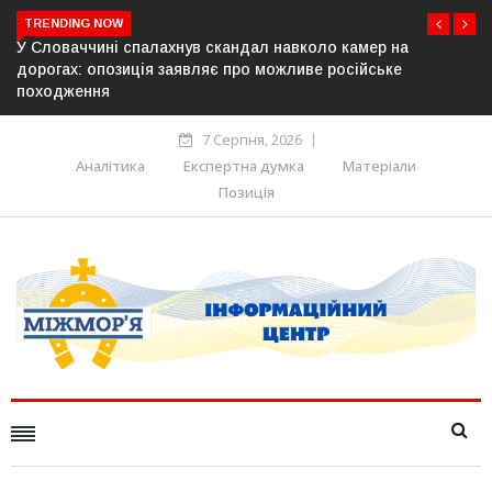
TRENDING NOW
ер на
У Молдові готують план дій на випадок припинен
йське
постачання газу до Придністров’я
7 Серпня, 2026
Аналітика
Експертна думка
Матеріали
Позиція