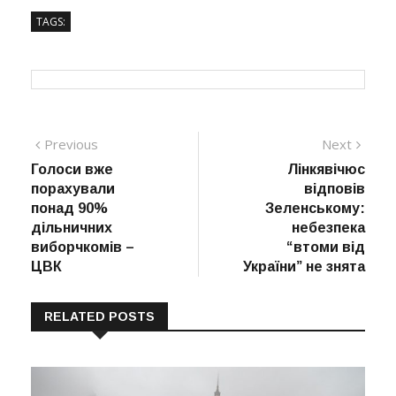
TAGS:
Навігація
Previous
Next
Previous
Next
post:
post:
Голоси вже
Лінкявічюс
записів
порахували
відповів
понад 90%
Зеленському:
дільничних
небезпека
виборчкомів –
“втоми від
ЦВК
України” не знята
RELATED POSTS