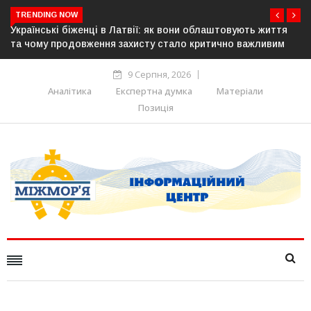
TRENDING NOW
я
У понад 25 містах Польщі відбудуться акції на підтримку
м
українців: виступлять проти агресії та ненависті
9 Серпня, 2026
Аналітика
Експертна думка
Матеріали
Позиція