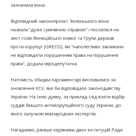
зазначила вона.
Відповідний законопроєкт Зеленського вона
назвала “дуже сумнівною справою” і послалася на
лист голів Венеційської комісії та Групи держав
проти корупції (GRECO), які “наполегливо закликали
не відповідати порушенням права на порушення
права”, додала євродепутатка.
Натомість обидва парламентарі висловилися за
оновлення КСУ, яке би відповідало законодавству
України. На їхню думку, за приклад слід взяти відбір
суддів Вищого антикорупційного суду України, до
якого залучили міжнародних експертів.
Нагадаємо, раніше керівники двох інституцій Ради