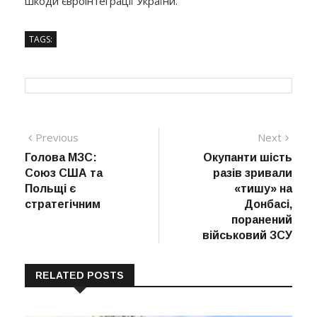
шкоди євроінтеграції України.
TAGS:
Навігація
Previous
Next
Previous
Next
post:
post:
Голова МЗС:
Окупанти шість
записів
Союз США та
разів зривали
Польщі є
«тишу» на
стратегічним
Донбасі,
поранений
військовий ЗСУ
RELATED POSTS