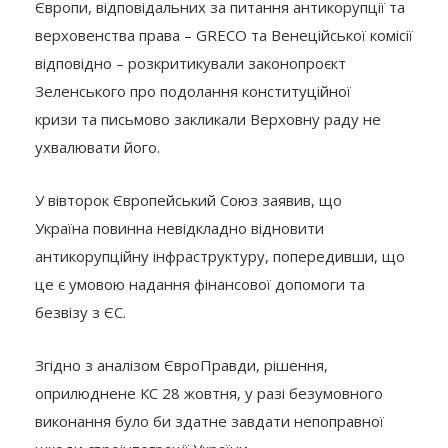
Європи, відповідальних за питання антикорупції та
верховенства права – GRECO та Венеційської комісії
відповідно – розкритикували законопроєкт
Зеленського про подолання конституційної
кризи та письмово закликали Верховну раду не
ухвалювати його.
У вівторок Європейський Союз заявив, що
Україна повинна невідкладно відновити
антикорупційну інфраструктуру, попередивши, що
це є умовою надання фінансової допомоги та
безвізу з ЄС.
Згідно з аналізом ЄвроПравди, рішення,
оприлюднене КС 28 жовтня, у разі безумовного
виконання було би здатне завдати непоправної