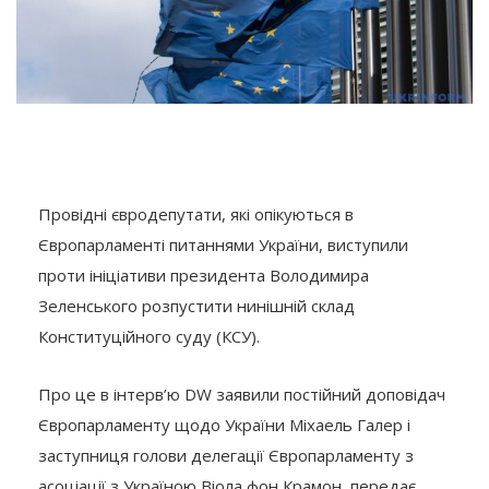
Провідні євродепутати, які опікуються в
Європарламенті питаннями України, виступили
проти ініціативи президента Володимира
Зеленського розпустити нинішній склад
Конституційного суду (КСУ).
Про це в інтерв’ю DW заявили постійний доповідач
Європарламенту щодо України Міхаель Галер і
заступниця голови делегації Європарламенту з
асоціації з Україною Віола фон Крамон, передає