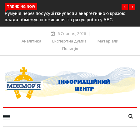
TRENDING NOW
ю кризою:
Латвія готова направити до 20 військових для опер
ЕС
розблокування Ормузької протоки
6 Серпня, 2026
Аналітика
Експертна думка
Матеріали
Позиція