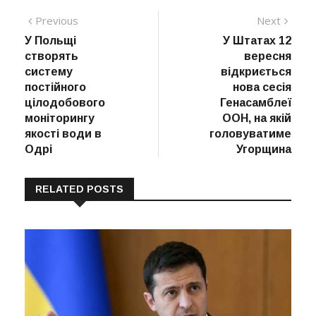
Навігація
Previous
Next
Previous
Next
post:
post:
У Польщі
У Штатах 12
записів
створять
вересня
систему
відкриється
постійного
нова сесія
цілодобового
Генасамблеї
моніторингу
ООН, на якій
якості води в
головуватиме
Одрі
Угорщина
RELATED POSTS