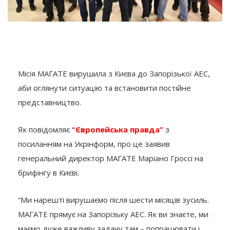
Місія МАГАТЕ вирушила з Києва до Запорізької АЕС,
аби оглянути ситуацію та встановити постійне
представництво.
Як повідомляє
“Європейська правда”
з
посиланням на Укрінформ, про це заявив
генеральний директор МАГАТЕ Маріано Гроссі на
брифінгу в Києві.
“Ми нарешті вирушаємо після шести місяців зусиль.
МАГАТЕ прямує на Запорізьку АЕС. Як ви знаєте, ми
маємо дуже важливу задачу там – попрацювати і