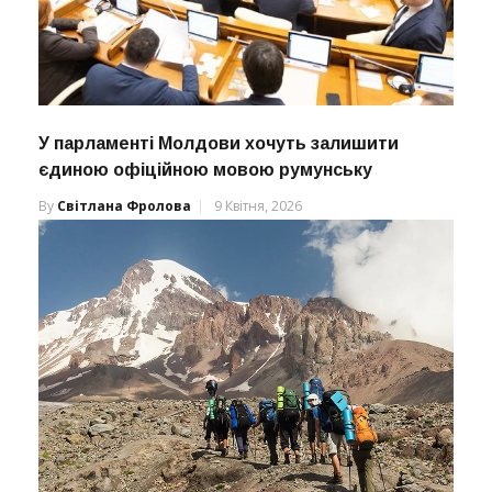
У парламенті Молдови хочуть залишити
єдиною офіційною мовою румунську
By
Світлана Фролова
9 Квітня, 2026