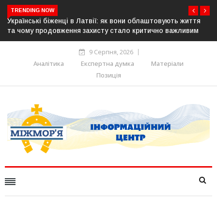
TRENDING NOW
ть життя
У понад 25 містах Польщі відбудуться акції на підт
ажливим
українців: виступлять проти агресії та ненависті
9 Серпня, 2026
Аналітика
Експертна думка
Матеріали
Позиція