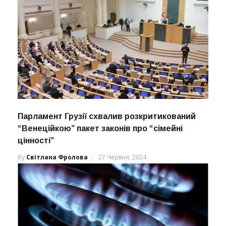
Парламент Грузії схвалив розкритикований
“Венеційкою” пакет законів про “сімейні
цінності”
By
Світлана Фролова
27 Червня, 2024