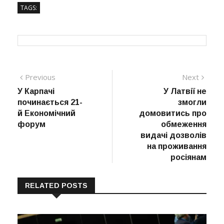
TAGS:
Навігація
Previous
Next
Previous
Next
post:
post:
У Карпачі
У Латвії не
записів
починається 21-
змогли
й Економічний
домовитись про
форум
обмеження
видачі дозволів
на проживання
росіянам
RELATED POSTS