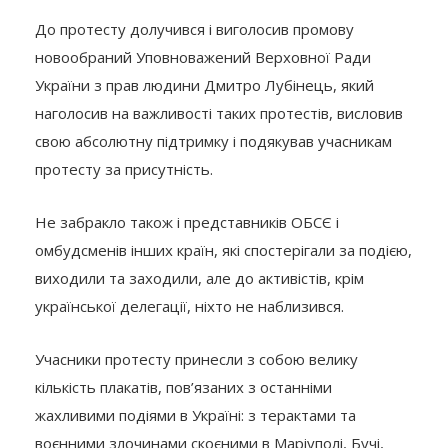
До протесту долучився і виголосив промову
новообраний Уповноважений Верховної Ради
України з прав людини Дмитро Лубінець, який
наголосив на важливості таких протестів, висловив
свою абсолютну підтримку і подякував учасникам
протесту за присутність.
Не забракло також і представників ОБСЄ і
омбудсменів інших країн, які спостерігали за подією,
виходили та заходили, але до активістів, крім
української делегації, ніхто не наблизився.
Учасники протесту принесли з собою велику
кількість плакатів, пов’язаних з останніми
жахливими подіями в Україні: з терактами та
воєнними злочинами скоєними в Маріуполі, Бучі,