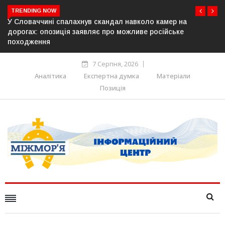
TRENDING NOW
У Молдові готують план дій на випадок припинення
постачання газу до Придністров’я
7 Серпня, 2026
Аналітика
Експертна думка
Матеріали
Позиція