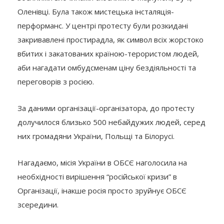
Оленівці. Була також мистецька інсталяція-
перформанс. У центрі протесту були розкидані
закривавлені простирадла, як символ всіх жорстоко
вбитих і закатованих країною-терористом людей,
аби нагадати омбудсменам ціну бездіяльності та
переговорів з росією.
За даними організації-організатора, до протесту
долучилося близько 500 небайдужих людей, серед
них громадяни України, Польщі та Білорусі.
Нагадаємо, місія України в ОБСЄ наголосила на
необхідності вирішення “російської кризи” в
Організації, інакше росія просто зруйнує ОБСЄ
зсередини.