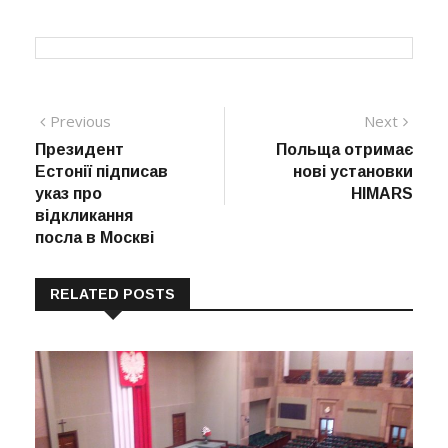
Навігація
Previous
Next
Previous
Next
post:
post:
Президент
Польща отримає
записів
Естонії підписав
нові установки
указ про
HIMARS
відкликання
посла в Москві
RELATED POSTS