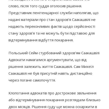
слово, після того суддя оголосив рішення.
Представник пенітенціарної служби наполягав, що
надані матеріали про стан здоров’я Саакашвілі не
надають переконливих фактів щодо серйозності
стану здоров’я та не можуть бути підставою для
відтермінування відбуття покарання.
Польський Сейм стурбований здоров’ям Саакашвілі
Адвокати намагалися аргументувати, що від
рішення залежить життя Саакашвілі. Сам Михеїл
Саакашвілі не був присутній навіть дистанційно
через погане самопочуття.
Клопотання адвокатів про дострокове звільнення
або відтермінування покарання розглядали близько
двох місяців. Рішення суду ще можна оскаржити в