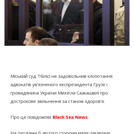
Міський суд Тбілісі не задовольнив клопотання
адвокатів ув’язненого експрезидента Грузії і
громадянина України Михеїла Саакашвілі про
дострокове звільнення за станом здоров’я.
Про це повідомляє
Black Sea News
.
На засіданні 6 лютого сторони мали заключне