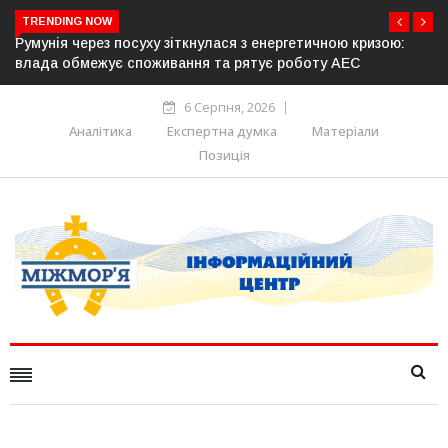
TRENDING NOW
кризою:
Латвія готова направити до 20 військових для операц
С
розблокування Ормузької протоки
6 Серпня, 2026
Аналітика
Експертна думка
Матеріали
Позиція