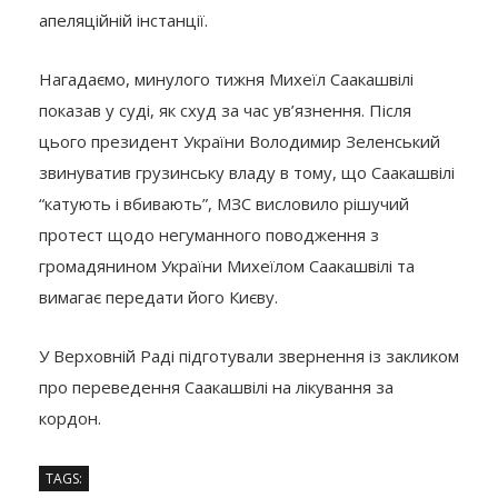
апеляційній інстанції.
Нагадаємо, минулого тижня Михеїл Саакашвілі
показав у суді, як схуд за час ув’язнення. Після
цього президент України Володимир Зеленський
звинуватив грузинську владу в тому, що Саакашвілі
“катують і вбивають”, МЗС висловило рішучий
протест щодо негуманного поводження з
громадянином України Михеїлом Саакашвілі та
вимагає передати його Києву.
У Верховній Раді підготували звернення із закликом
про переведення Саакашвілі на лікування за
кордон.
TAGS: