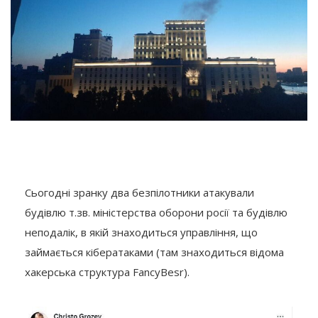
Сьогодні зранку два безпілотники атакували
будівлю т.зв. міністерства оборони росії та будівлю
неподалік, в якій знаходиться управління, що
займається кібератаками (там знаходиться відома
хакерська структура FancyBesr).