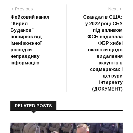
Навігація
Previous
Next
Previous
Next
post:
post:
Фейковий канал
Скандал в США:
записів
“Кирил
у 2022 році СБУ
Буданов”
під впливом
поширює від
ФСБ надавала
імені воєнної
ФБР хибні
розвідки
вказівки щодо
неправдиву
видалення
інформацію
акаунтів в
соцмережах і
цензури
інтернету
(ДОКУМЕНТ)
RELATED POSTS