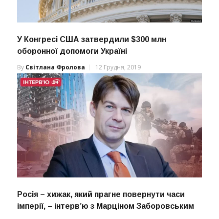
У Конгресі США затвердили $300 млн
оборонної допомоги Україні
By
Світлана Фролова
12 Грудня, 2019
Росія – хижак, який прагне повернути часи
імперії, – інтерв’ю з Марціном Заборовським