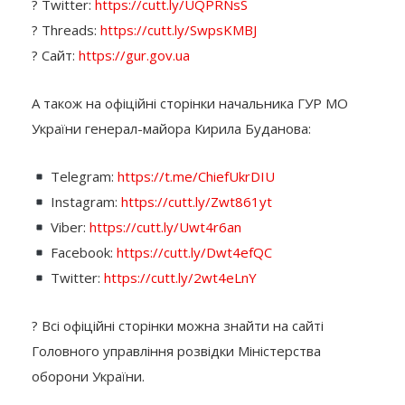
? Twitter:
https://cutt.ly/UQPRNsS
? Threads:
https://cutt.ly/SwpsKMBJ
? Сайт:
https://gur.gov.ua
А також на офіційні сторінки начальника ГУР МО
України генерал-майора Кирила Буданова:
Telegram:
https://t.me/ChiefUkrDIU
Instagram:
https://cutt.ly/Zwt861yt
Viber:
https://cutt.ly/Uwt4r6an
Facebook:
https://cutt.ly/Dwt4efQC
Twitter:
https://cutt.ly/2wt4eLnY
? Всі офіційні сторінки можна знайти на сайті
Головного управління розвідки Міністерства
оборони України.