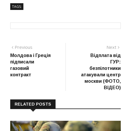
TAGS:
Навігація
Previous
Next
Previous
Next
post:
post:
Молдова і Греція
Відплата від
записів
підписали
ГУР:
газовий
безпілотники
контракт
атакували центр
москви (ФОТО,
ВІДЕО)
RELATED POSTS