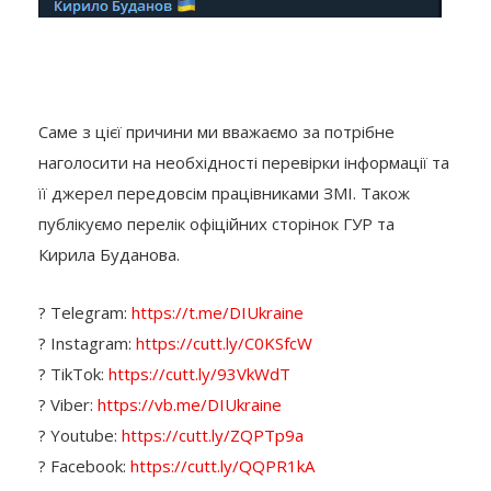
Саме з цієї причини ми вважаємо за потрібне
наголосити на необхідності перевірки інформації та
її джерел передовсім працівниками ЗМІ. Також
публікуємо перелік офіційних сторінок ГУР та
Кирила Буданова.
? Telegram:
https://t.me/DIUkraine
? Instagram:
https://cutt.ly/C0KSfcW
? TikTok:
https://cutt.ly/93VkWdT
? Viber:
https://vb.me/DIUkraine
? Youtube:
https://cutt.ly/ZQPTp9a
? Facebook:
https://cutt.ly/QQPR1kA