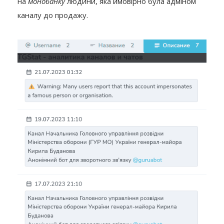
на
монобанку
людини, яка ймовірно була адміном
каналу до продажу.