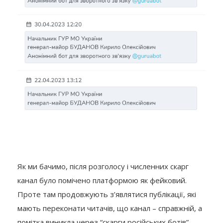
Як ми бачимо, після розголосу і численних скарг
канал було помічено платформою як фейковий.
Проте там продовжують з’являтися публікації, які
мають переконати читачів, що канал – справжній, а
помітка виникла через “скарги російських ботів”.