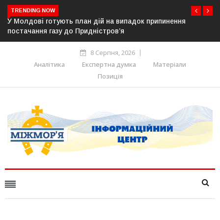
TRENDING NOW
У Молдові готують план дій на випадок припинення
постачання газу до Придністров’я
8 Серпня, 2026
Аналітика
Експертна думка
Матеріали
Позиція