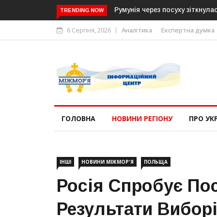
Румунія через посуху зіткнул
TRENDING NOW
6 Серпня, 2026
Аналітика
Експертна думка
ГОЛОВНА
НОВИНИ РЕГІОНУ
ПРО УК
ІНШІ
НОВИНИ МІЖМОР'Я
ПОЛЬЩА
Росія Спробує По
Результати Вибор