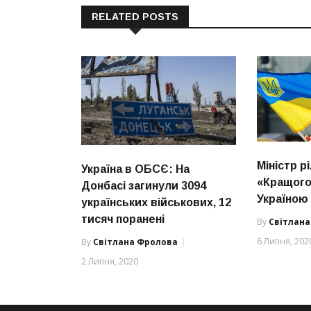
RELATED POSTS
Міністр р
Україна в ОБСЄ: На
«Кращого
Донбасі загинули 3094
Україною
українських військових, 12
тисяч поранені
By
Світлан
6 Липня, 202
By
Світлана Фролова
2 Липня, 2020