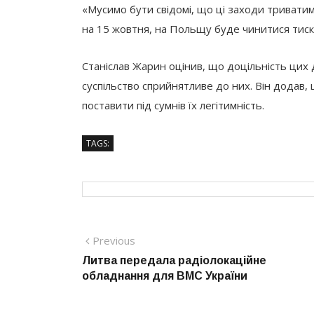
«Мусимо бути свідомі, що ці заходи триватим
на 15 жовтня, на Польщу буде чинитися тиск і
Станіслав Жарин оцінив, що доцільність цих д
суспільство сприйнятливе до них. Він додав,
поставити під сумнів їх легітимність.
TAGS:
Навігація
Previous
Previous
post:
Литва передала радіолокаційне
записів
обладнання для ВМС України