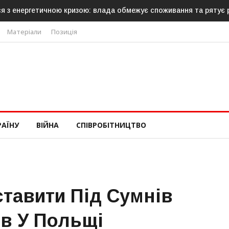
ася з енергетичною кризою: влада обмежує споживання та рятує
Матеріали
Позиція
РАЇНУ
ВІЙНА
СПІВРОБІТНИЦТВО
ставити Під Сумнів
ів У Польщі