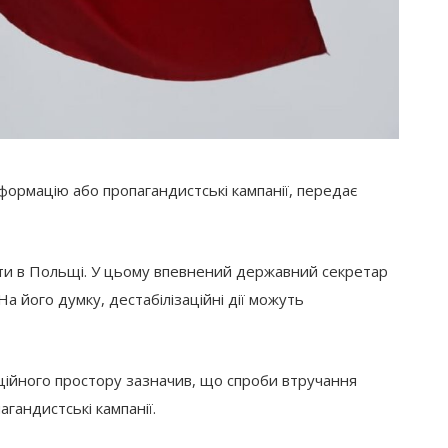
ормацію або пропагандистські кампанії, передає
бати в Польщі. У цьому впевнений державний секретар
На його думку, дестабілізаційні дії можуть
ійного простору зазначив, що спроби втручання
гандистські кампанії.