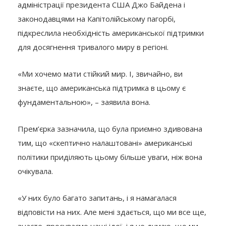
адміністрації президента США Джо Байдена і
законодавцями на Капітолійському пагорбі,
підкреслила необхідність американської підтримки
для досягнення тривалого миру в регіоні.
«Ми хочемо мати стійкий мир. І, звичайно, ви
знаєте, що американська підтримка в цьому є
фундаментальною», – заявила вона.
Прем’єрка зазначила, що була приємно здивована
тим, що «скептично налаштовані» американські
політики приділяють цьому більше уваги, ніж вона
очікувала.
«У них було багато запитань, і я намагалася
відповісти на них. Але мені здається, що ми все ще,
знаєте, просуваємо наші ідеї, і я не думаю, що ми