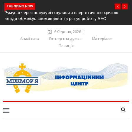
TRENDING NOW
Латвія готова направити до 20 військових для операцій із
розблокування Ормузької протоки
6 Серпня, 2026
Аналітика
Експертна думка
Матеріали
Позиція