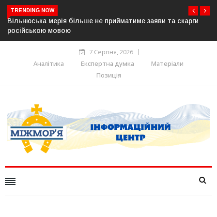
TRENDING NOW
ги
В Угорщині можуть обрати нового президента вже 11
серпня — фракція «Тиси»
7 Серпня, 2026
Аналітика
Експертна думка
Матеріали
Позиція