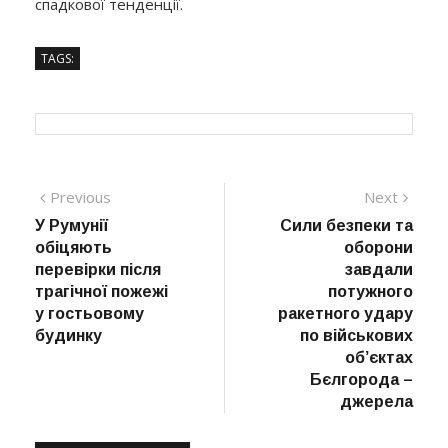
спадкової тенденції.
TAGS:
Навігація
Previous
Next
Previous
Next
post:
post:
У Румунії
Сили безпеки та
записів
обіцяють
оборони
перевірки після
завдали
трагічної пожежі
потужного
у гостьовому
ракетного удару
будинку
по військових
об’єктах
Бєлгорода –
джерела