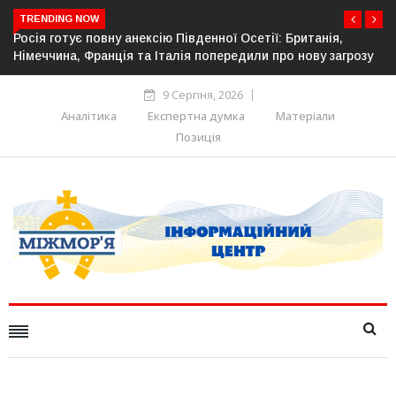
TRENDING NOW
тії: Британія,
Естонія посилює кордон із Росією: облашт
и про нову загрозу
прикордонної інфраструктури
9 Серпня, 2026
Аналітика
Експертна думка
Матеріали
Позиція