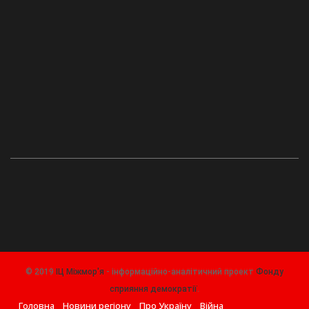
© 2019
ІЦ Міжмор'я
- інформаційно-аналітичний проект
Фонду
сприяння демократії
.
Головна
Новини регіону
Про Україну
Війна