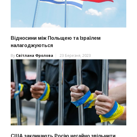
Відносини між Польщею та Ізраїлем
налагоджуються
By
Світлана Фролова
23 Березня, 2023
США закликають Росію негайно звільнити