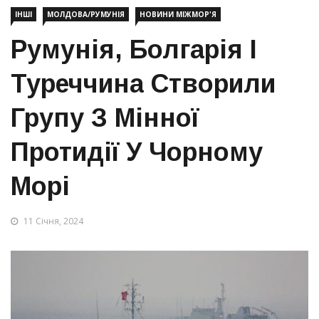
ІНШІ
МОЛДОВА/РУМУНІЯ
НОВИНИ МІЖМОР'Я
Румунія, Болгарія І
Туреччина Створили
Групу З Мінної
Протидії У Чорному
Морі
11 Січня, 2024