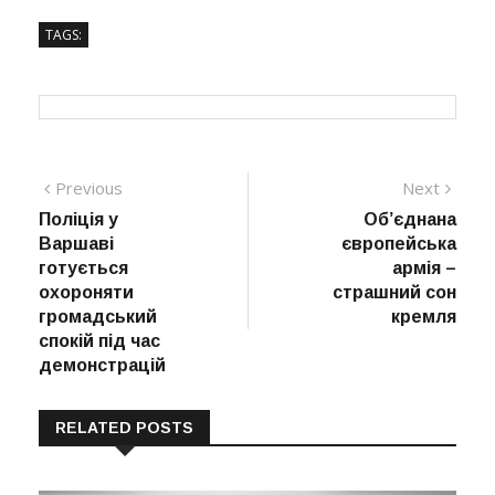
TAGS:
Навігація
Previous
Next
Previous
Next
post:
post:
Поліція у
Об’єднана
записів
Варшаві
європейська
готується
армія –
охороняти
страшний сон
громадський
кремля
спокій під час
демонстрацій
RELATED POSTS