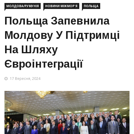
МОЛДОВА/РУМУНІЯ
НОВИНИ МІЖМОР'Я
ПОЛЬЩА
Польща Запевнила
Молдову У Підтримці
На Шляху
Євроінтеграції
17 Вересня, 2024