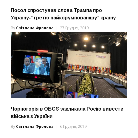
Посол спростував слова Трампа про
Україну-“третю найкорумпованішу” країну
By
Світлана Фролова
27 Грудня, 2019
Чорногорія в ОБСЄ закликала Росію вивести
війська з України
By
Світлана Фролова
6 Грудня, 2019