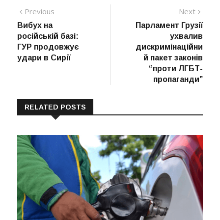
Навігація
Previous
Next
Previous
Next
post:
post:
Вибух на
Парламент Грузії
записів
російській базі:
ухвалив
ГУР продовжує
дискримінаційни
удари в Сирії
й пакет законів
“проти ЛГБТ-
пропаганди”
RELATED POSTS