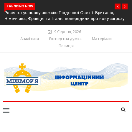
TRENDING NOW
ританія,
Естонія посилює кордон із Росією: облаштовано 
нову загрозу
прикордонної інфраструктури
9 Серпня, 2026
Аналітика
Експертна думка
Матеріали
Позиція