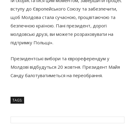
їй скористатися цим моментом, завершити процес
вступу до Європейського Союзу та забезпечити,
щоб Молдова стала сучасною, процвітаючою та
безпечною країною. Пані президент, дорогі
молдовські друзі, ви можете розраховувати на
підтримку Польщі».
Президентські вибори та єврореферендум у
Молдові відбудуться 20 жовтня. Президент Майя
Санду балотуватиметься на переобрання.
TAGS: