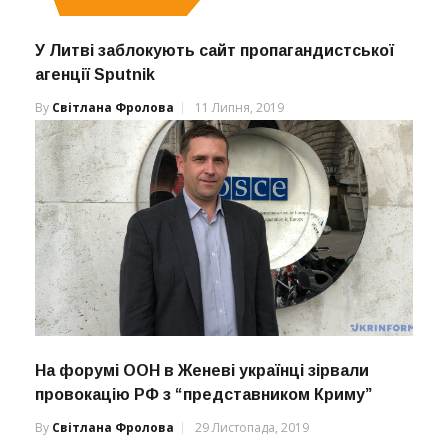
У Литві заблокують сайт пропагандистської
агенції Sputnik
By
Світлана Фролова
11 Липня, 2019
На форумі ООН в Женеві українці зірвали
провокацію РФ з “представником Криму”
By
Світлана Фролова
29 Листопада, 2019