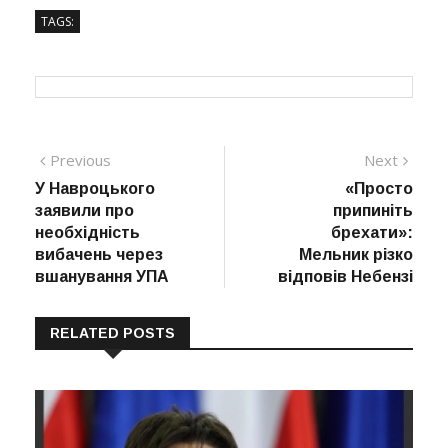
TAGS:
Навігація
Previous
Next
Previous
Next
post:
post:
У Навроцького
«Просто
записів
заявили про
припиніть
необхідність
брехати»:
вибачень через
Мельник різко
вшанування УПА
відповів Небензі
RELATED POSTS