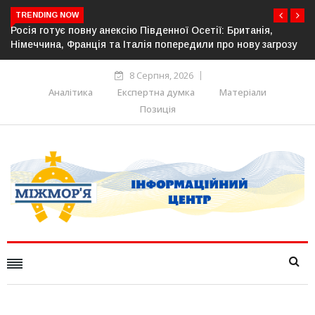
TRENDING NOW
сетії: Британія,
Естонія посилює кордон із Росією: обла
или про нову загрозу
прикордонної інфраструктури
8 Серпня, 2026
Аналітика
Експертна думка
Матеріали
Позиція