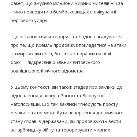
ракет, що змусило мільйони мирних жителів ніч за
ніччю проводити в бомбосховищах в очікуванні
чергового удару.
“Ця остання хвиля терору – ще одне нагадування
про те, що Кремль продовжує покладатися на атаки
на мирних жителів, бо зазнає поразки на полі
бою”, – підкреслив очільник литовського
зовнішньополітичного відомства.
У цьому контексті він також згадав про заклики до
відновлення діалогу з Росією та Білоруссю,
наголосивши, що такі заклики “ігнорують просту
реальність: не може бути повернення до звичного
стану справ із державами, які продовжують вести
загарбницьку війну та тероризувати мирних