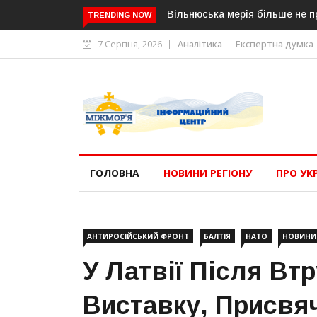
Вільнюська мерія більше не п
TRENDING NOW
7 Серпня, 2026
Аналітика
Експертна думка
ГОЛОВНА
НОВИНИ РЕГІОНУ
ПРО УК
АНТИРОСІЙСЬКИЙ ФРОНТ
БАЛТІЯ
НАТО
НОВИНИ
У Латвії Після В
Виставку, Присвя