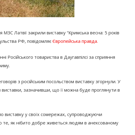
я МЗС Латвії закрили виставку “Кримська весна: 5 років
онсульства РФ, повідомляє
Європейська правда.
ні Російського товариства в Даугавпілсі за сприяння
риму.
реговорів з російським посольством виставку згорнули. У
 виставки, зазначивши, що її можна буде проглянути в
ало виставку у своїх сомережах, супроводжуючи
 те, як нібито добре живеться людям в анексованому