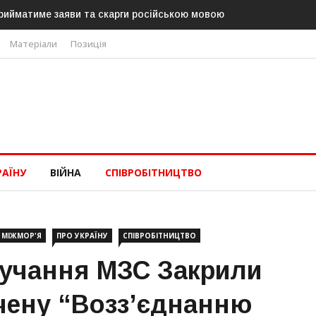
рийматиме заяви та скарги російською мовою
Матеріали
Позиція
РАЇНУ
ВІЙНА
СПІВРОБІТНИЦТВО
 МІЖМОР'Я
ПРО УКРАЇНУ
СПІВРОБІТНИЦТВО
тручання МЗС Закрили
чену “возз’єднанню