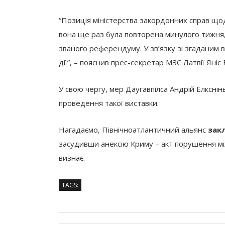
“Позиція міністерства закордонних справ щод
вона ще раз була повторена минулого тижня, 
званого референдуму. У зв’язку зі згаданим 
дії”, – пояснив прес-секретар МЗС Латвії Яніс 
У свою чергу, мер Даугавпілса Андрій Елксні
проведення такої виставки.
Нагадаємо, Північноатлантичний альянс
зак
засудивши анексію Криму – акт порушення мі
визнає.
TAGS: