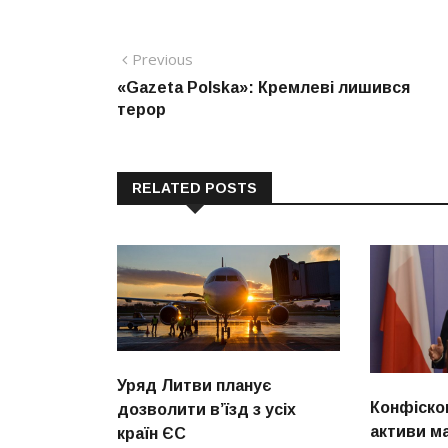
Навігація
Previous
Previous
post:
«Gazeta Polska»: Кремлеві лишився
записів
терор
RELATED POSTS
Уряд Литви планує
Конфісков
дозволити в’їзд з усіх
активи ма
країн ЄС