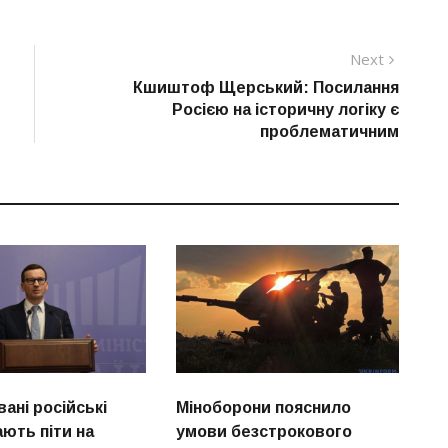
Next
Next
post:
Кшиштоф Щерський: Посилання
Росією на історичну логіку є
проблематичним
ані російські
Міноборони пояснило
ють піти на
умови безстрокового