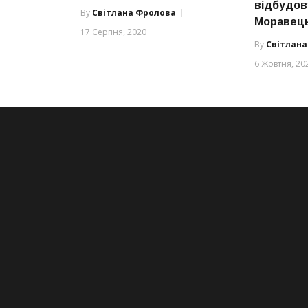
відбудов
By
Світлана Фролова
Моравец
17 Серпня, 2020
By
Світлан
6 Жовтня, 20