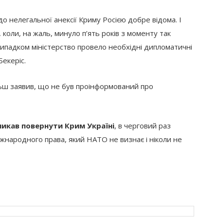
о нелегальної анексії Криму Росією добре відома. І
коли, на жаль, минуло п’ять років з моменту так
випадком міністерство провело необхідні дипломатичні
Бекеріс.
ньш заявив, що не був проінформований про
ликав повернути Крим Україні
, в черговий раз
жнародного права, який НАТО не визнає і ніколи не