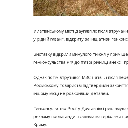
У латвійському місті Даугавпілс
після втручанн
у рідній гавані”, відкриту за ініціативи генк
Виставку відкрили минулого тижня у приміщен
генконсульства РФ до п’ятої річниці анексії К
Однак потім втрутився МЗС Латвії, і після пе
Російському товаристві підтвердили закриття
іншому місці не розкривши деталей.
Генконсульство Росії у Даугавпілсі рекламув
рекламу пропагандистськими матеріалами про
Криму.