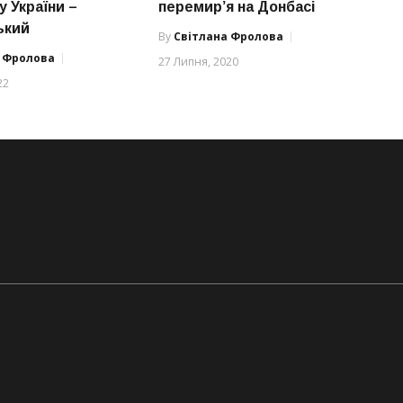
у України –
перемир’я на Донбасі
ький
By
Світлана Фролова
а Фролова
27 Липня, 2020
22