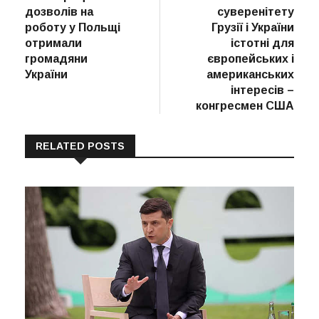
записів
дозволів на
суверенітету
роботу у Польщі
Грузії і України
отримали
істотні для
громадяни
європейських і
України
американських
інтересів –
конгресмен США
RELATED POSTS