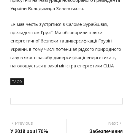
присутній на інавгурації новообраного президента
України Володимира Зеленського.
«Я мав честь зустрітися з Саломе Зурабішвілі,
президентом Грузії. Ми обговорили шляхи
енергетичної безпеки та диверсифікації Грузії і
України, в тому числі потенціал рідкого природного
газу в якості засобу диверсифікації енергетики », –
наголошується в заяві міністра енергетики США.
TAGS:
Навігація
Previous
Next
Previous
Next
post:
post:
У 2018 році 70%
Забезпечення