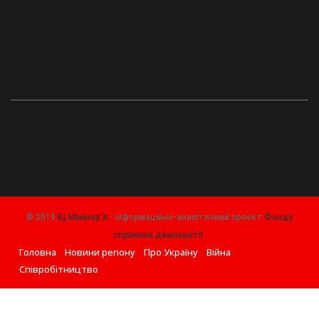
© 2019
ІЦ Міжмор'я
- інформаційно-аналітичний проект
Фонду
сприяння демократії
.
Головна
Новини регіону
Про Україну
Війна
Співробітництво