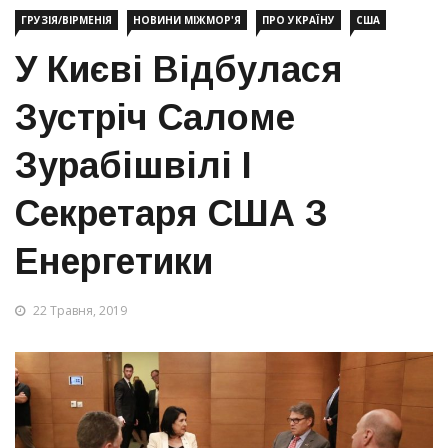
ГРУЗІЯ/ВІРМЕНІЯ
НОВИНИ МІЖМОР'Я
ПРО УКРАЇНУ
США
У Києві Відбулася
Зустріч Саломе
Зурабішвілі І
Секретаря США З
Енергетики
22 Травня, 2019