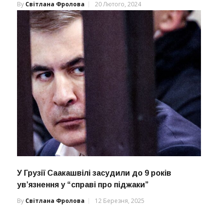
By
Світлана Фролова
20 Лютого, 2024
У Грузії Саакашвілі засудили до 9 років
ув’язнення у “справі про піджаки”
By
Світлана Фролова
12 Березня, 2025