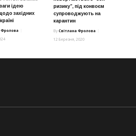
ваги ідею
ризику”, під конвоєм
щодо західних
супроводжують на
країні
карантин
а Фролова
By
Світлана Фролова
024
12 Березня, 2020