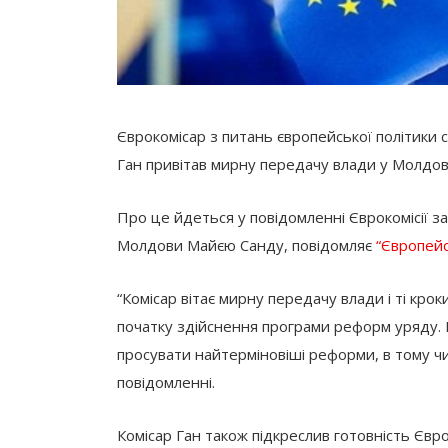
Єврокомісар з питань європейської політики
Ган привітав мирну передачу влади у Молдові
Про це йдеться у повідомленні Єврокомісії 
Молдови Майєю Санду, повідомляє
“Європейс
“Комісар вітає мирну передачу влади і ті крок
початку здійснення програми реформ уряду. В
просувати найтерміновіші реформи, в тому чис
повідомленні.
Комісар Ган також підкреслив готовність Єв