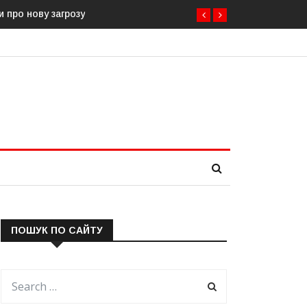
Естонія посилює кордон із Росією: облаштовано ще 26 км прик
ПОШУК ПО САЙТУ