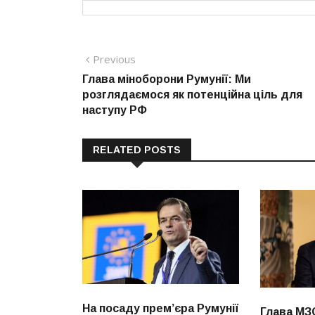
Навігація
Previous
Previous
post:
Глава міноборони Румунії: Ми
записів
розглядаємося як потенційна ціль для
наступу РФ
RELATED POSTS
На посаду прем’єра Румунії
Глава МЗ