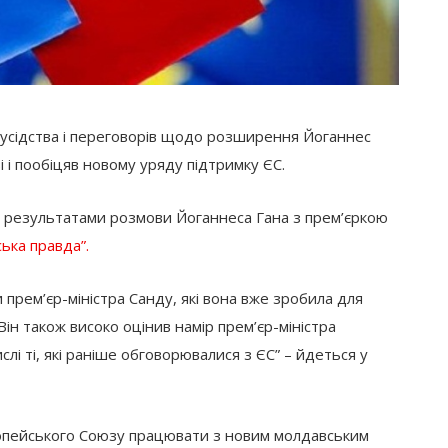
 сусідства і переговорів щодо розширення Йоганнес
 і пообіцяв новому уряду підтримку ЄС.
за результатами розмови Йоганнеса Гана з прем’єркою
ька правда”.
и прем’єр-міністра Санду, які вона вже зробила для
ін також високо оцінив намір прем’єр-міністра
лі ті, які раніше обговорювалися з ЄС” – йдеться у
ропейського Союзу працювати з новим молдавським