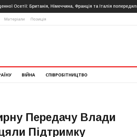
танія, Німеччина, Франція та Італія попередили про нову загрозу
Матеріали
Позиція
РАЇНУ
ВІЙНА
СПІВРОБІТНИЦТВО
ирну Передачу Влади
іцяли Підтримку