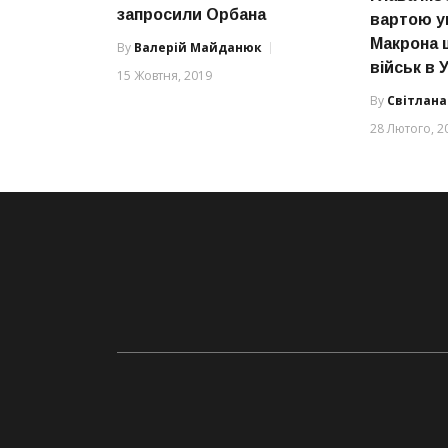
запросили Орбана
вартою у
Макрона 
By
Валерій Майданюк
військ в У
15 Жовтня, 2019
By
Світлан
28 Лютого, 2