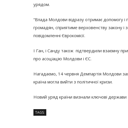
урядом.
“Влада Молдови відразу отримає допомогу і п
громадян, сприятиме верховенству закону і 
повідомленні Єврокомісії.
І Ган, і Санду також підтвердили взаємну пр
про асоціацію Молдови і ЄС.
Нагадаємо, 14 червня Демпартія Молдови за
країна могла вийти з політичної кризи.
Новий уряд країни визнали ключові держави Є
TAGS: