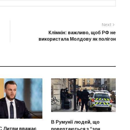
Next
Next
post:
Клімкін: важливо, щоб РФ не
використала Молдову як полігон
В Румунії людей, що
С Литви вважає
повертаються з “зон