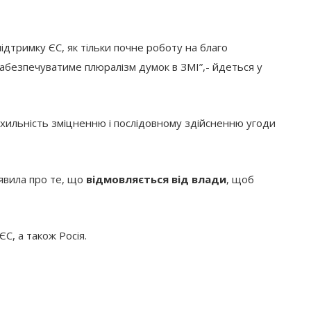
ідтримку ЄС, як тільки почне роботу на благо
забезпечуватиме плюралізм думок в ЗМІ”,- йдеться у
ихильність зміцненню і послідовному здійсненню угоди
явила про те, що
відмовляється від влади
, щоб
С, а також Росія.