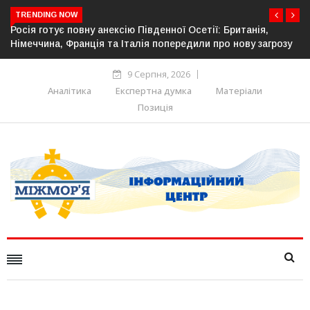
TRENDING NOW
тії: Британія,
Естонія посилює кордон із Росією: облашт
и про нову загрозу
прикордонної інфраструктури
9 Серпня, 2026
Аналітика
Експертна думка
Матеріали
Позиція