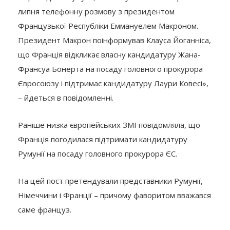
липня телефонну розмову з президентом
Французької Республіки Еммануелем Макроном.
Президент Макрон поінформував Клауса Йоганніса,
що Франція відкликає власну кандидатуру Жана-
Франсуа Бонерта на посаду головного прокурора
Євросоюзу і підтримає кандидатуру Лаури Ковесі»,
– йдеться в повідомленні.
Раніше низка європейських ЗМІ повідомляла, що
Франція погодилася підтримати кандидатуру
Румунії на посаду головного прокурора ЄС.
На цей пост претендували представники Румунії,
Німеччини і Франції – причому фаворитом вважався
саме француз.