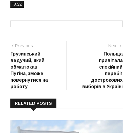
TAGS:
Навігація
Previous
Next
Previous
Next
post:
post:
Грузинський
Польща
записів
ведучий, який
привітала
обматюкав
спокійний
Путіна, зможе
перебіг
повернутися на
дострокових
роботу
виборів в Україні
RELATED POSTS