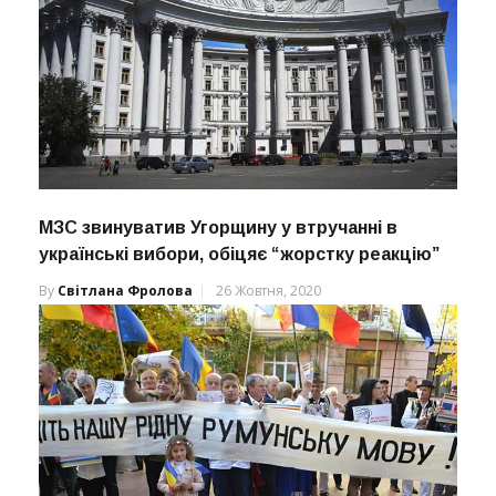
МЗС звинуватив Угорщину у втручанні в
українські вибори, обіцяє “жорстку реакцію”
By
Світлана Фролова
26 Жовтня, 2020