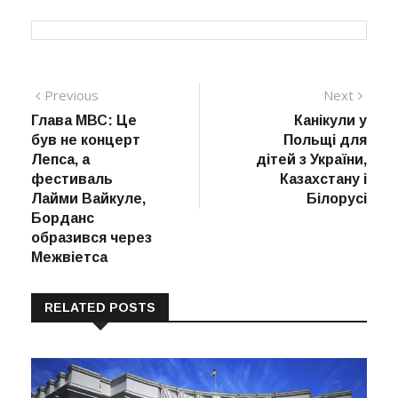
Навігація
Previous
Next
Previous
Next
post:
post:
Глава МВС: Це
Канікули у
записів
був не концерт
Польщі для
Лепса, а
дітей з України,
фестиваль
Казахстану і
Лайми Вайкуле,
Білорусі
Борданс
образився через
Межвіетса
RELATED POSTS