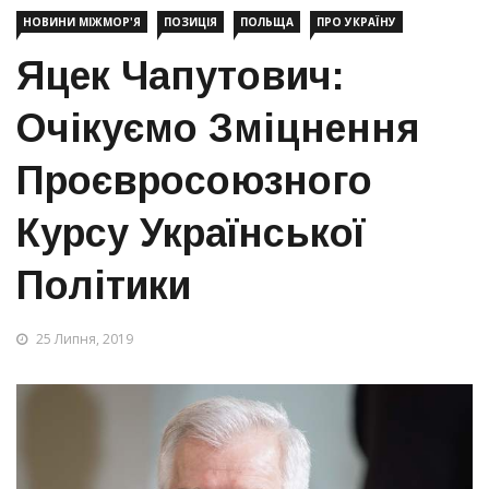
НОВИНИ МІЖМОР'Я
ПОЗИЦІЯ
ПОЛЬЩА
ПРО УКРАЇНУ
Яцек Чапутович:
Очікуємо Зміцнення
Проєвросоюзного
Курсу Української
Політики
25 Липня, 2019