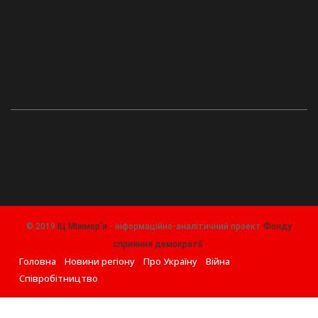
© 2019
ІЦ Міжмор'я
- інформаційно-аналітичний проект
Фонду
сприяння демократії
.
Головна
Новини регіону
Про Україну
Війна
Співробітництво