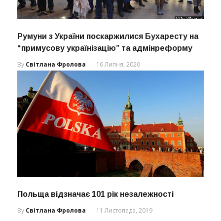
Румуни з України поскаржилися Бухаресту на
“примусову українізацію” та адмінреформу
By
Світлана Фролова
16 Липня, 2020
Польща відзначає 101 рік незалежності
By
Світлана Фролова
11 Листопада, 2019