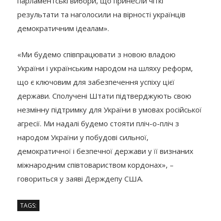
парламентські вибори, що принесли чіткі
результати та наголосили на вірності українців
демократичним ідеалам».
«Ми будемо співпрацювати з новою владою
України і українським народом на шляху реформ,
що є ключовим для забезпечення успіху цієї
держави. Сполучені Штати підтверджують свою
незмінну підтримку для України в умовах російської
агресії. Ми надалі будемо стояти пліч-о-пліч з
народом України у побудові сильної,
демократичної і безпечної держави у її визнаних
міжнародним співтовариством кордонах», –
говориться у заяві Держдепу США.
TAGS: