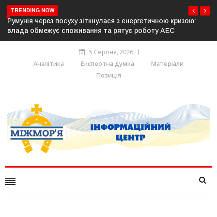
TRENDING NOW
ю:
Латвія готова направити до 20 військових для операцій із
розблокування Ормузької протоки
5 Серпня, 2026
Аналітика
Експертна думка
Матеріали
Позиція