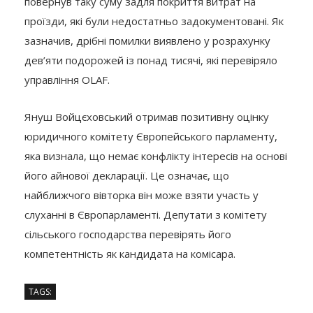
повернув таку суму задля покриття витрат на
проїзди, які були недостатньо задокументовані. Як
зазначив, дрібні помилки виявлено у розрахунку
дев’яти подорожей із понад тисячі, які перевіряло
управління OLAF.
Януш Войцєховський отримав позитивну оцінку
юридичного комітету Європейського парламенту,
яка визнала, що немає конфлікту інтересів на основі
його айнової декларації. Це означає, що
найближчого вівторка він може взяти участь у
слуханні в Європарламенті. Депутати з комітету
сільського господарства перевірять його
компетентність як кандидата на комісара.
TAGS: