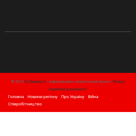
© 2019
ІЦ Міжмор'я
- інформаційно-аналітичний проект
Фонду
сприяння демократії
.
Головна
Новини регіону
Про Україну
Війна
Співробітництво