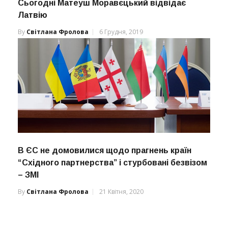
Сьогодні Матеуш Моравєцький відвідає
Латвію
By
Світлана Фролова
6 Грудня, 2019
В ЄС не домовилися щодо прагнень країн
“Східного партнерства” і стурбовані безвізом
– ЗМІ
By
Світлана Фролова
21 Квітня, 2020