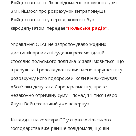
Войцєховського. Як повідомлено в комюніке для
ЗМІ, йшлося про розрахунок витрат Януша
Войцєховського у період, коли він був
євродепутатом, передає
“
Польське радіо”.
Управління OLAF не запропонувало жодних
дисциплінарних ані судових рекомендацій
стосовно польського політика. У заяві мовиться, що
в результаті розслідування виявлено порушення у
розрахунку його подорожей, коли він виконував
обов’язки депутата Європарламенту, проте
незаконно отриману суму – понад 11 тисяч євро –
Януш Войцєховський уже повернув.
Кандидат на комісара ЄС у справах сільського
господарства вже раніше повідомляв, що він