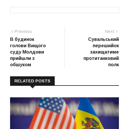
Навігація
Previous
Next
Previous
Next
post:
post:
В будинок
Сувальський
записів
голови Вищого
перешийок
суду Молдови
захищатиме
прийшли з
протитанковий
обшуком
полк
RELATED POSTS