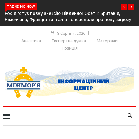
TRENDING NOW
ї: Британія,
Естонія посилює кордон із Росією: облаштов
про нову загрозу
прикордонної інфраструктури
8 Серпня, 2026
Аналітика
Експертна думка
Матеріали
Позиція