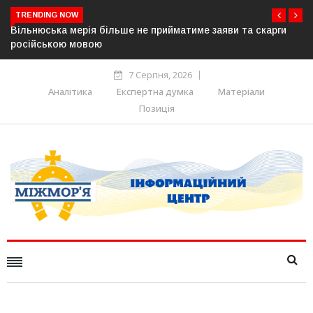
TRENDING NOW
В Угорщині можуть обрати нового президента вже 11
серпня — фракція «Тиси»
7 Серпня, 2026
Аналітика
Експертна думка
Матеріали
Позиція