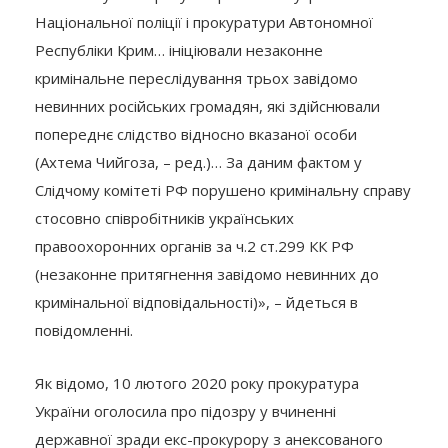
Національної поліції і прокуратури Автономної
Республіки Крим… ініціювали незаконне
кримінальне переслідування трьох завідомо
невинних російських громадян, які здійснювали
попереднє слідство відносно вказаної особи
(Ахтема Чийгоза, – ред.)… За даним фактом у
Слідчому комітеті РФ порушено кримінальну справу
стосовно співробітників українських
правоохоронних органів за ч.2 ст.299 КК РФ
(незаконне притягнення завідомо невинних до
кримінальної відповідальності)», – йдеться в
повідомленні.
Як відомо, 10 лютого 2020 року прокуратура
України оголосила про підозру у вчиненні
державної зради екс-прокурору з анексованого