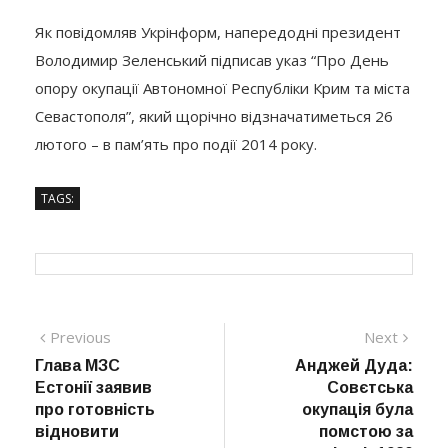
Як повідомляв Укрінформ, напередодні президент
Володимир Зеленський підписав указ “Про День
опору окупації Автономної Республіки Крим та міста
Севастополя”, який щорічно відзначатиметься 26
лютого – в пам’ять про події 2014 року.
TAGS:
Навігація
Previous
Next
Previous
Next
post:
post:
Глава МЗС
Анджей Дуда:
записів
Естонії заявив
Совєтська
про готовність
окупація була
відновити
помстою за