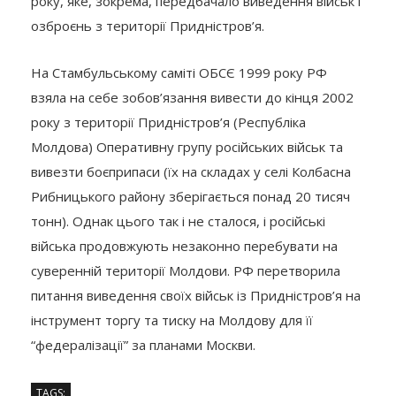
року, яке, зокрема, передбачало виведення військ і
озброєнь з території Придністров’я.
На Стамбульському саміті ОБСЄ 1999 року РФ
взяла на себе зобов’язання вивести до кінця 2002
року з території Придністров’я (Республіка
Молдова) Оперативну групу російських військ та
вивезти боєприпаси (їх на складах у селі Колбасна
Рибницького району зберігається понад 20 тисяч
тонн). Однак цього так і не сталося, і російські
війська продовжують незаконно перебувати на
суверенній території Молдови. РФ перетворила
питання виведення своїх військ із Придністров’я на
інструмент торгу та тиску на Молдову для її
“федералізації” за планами Москви.
TAGS: