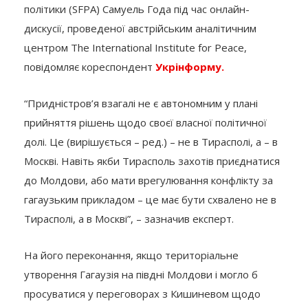
політики (SFPA) Самуель Года під час онлайн-
дискусії, проведеної австрійським аналітичним
центром The International Institute for Peace,
повідомляє кореспондент
Укрінформу.
“Придністров’я взагалі не є автономним у плані
прийняття рішень щодо своєї власної політичної
долі. Це (вирішується – ред.) – не в Тирасполі, а – в
Москві. Навіть якби Тирасполь захотів приєднатися
до Молдови, або мати врегулювання конфлікту за
гагаузьким прикладом – це має бути схвалено не в
Тирасполі, а в Москві”, – зазначив експерт.
На його переконання, якщо територіальне
утворення Гагаузія на півдні Молдови і могло б
просуватися у переговорах з Кишиневом щодо