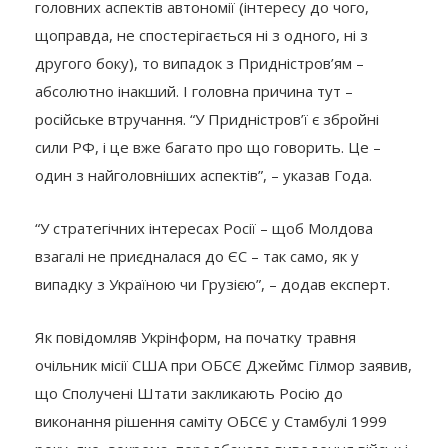
головних аспектів автономії (інтересу до чого,
щоправда, не спостерігається ні з одного, ні з
другого боку), то випадок з Придністров’ям –
абсолютно інакший. І головна причина тут –
російське втручання. “У Придністров’ї є збройні
сили РФ, і це вже багато про що говорить. Це –
один з найголовніших аспектів”, – указав Года.
“У стратегічних інтересах Росії – щоб Молдова
взагалі не приєдналася до ЄС – так само, як у
випадку з Україною чи Грузією”, – додав експерт.
Як повідомляв Укрінформ, на початку травня
очільник місії США при ОБСЄ Джеймс Гілмор заявив,
що Сполучені Штати закликають Росію до
виконання рішення саміту ОБСЄ у Стамбулі 1999