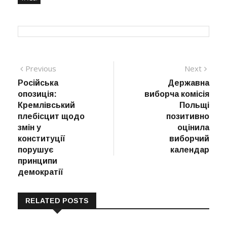
Навігація
Previous
Next
Previous
Next
post:
post:
Російська
Державна
записів
опозиція:
виборча комісія
Кремлівський
Польщі
плебісцит щодо
позитивно
змін у
оцінила
конституції
виборчий
порушує
календар
принципи
демократії
RELATED POSTS