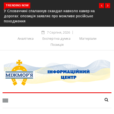
TRENDING NOW
У Молдові готують план дій на випадок припинення
постачання газу до Придністров’я
7 Серпня, 2026
Аналітика
Експертна думка
Матеріали
Позиція