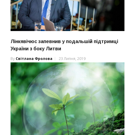
Лінкявічюс запевнив у подальшій підтримці
України з боку Литви
By
Світлана Фролова
23 Липня, 2019