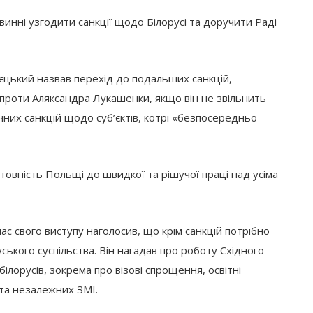
винні узгодити санкції щодо Білорусі та доручити Раді
єцький назвав перехід до подальших санкцій,
 проти Аляксандра Лукашенки, якщо він не звільнить
чних санкцій щодо суб’єктів, котрі «безпосередньо
товність Польщі до швидкої та рішучої праці над усіма
с свого виступу наголосив, що крім санкцій потрібно
ського суспільства. Він нагадав про роботу Східного
лорусів, зокрема про візові спрощення, освітні
 та незалежних ЗМІ.