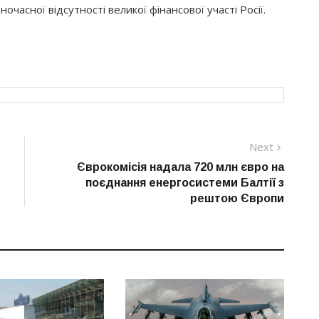
асної відсутності великої фінансової участі Росії.
Next
Next
post:
Єврокомісія надала 720 млн євро на
поєднання енергосистеми Балтії з
рештою Європи