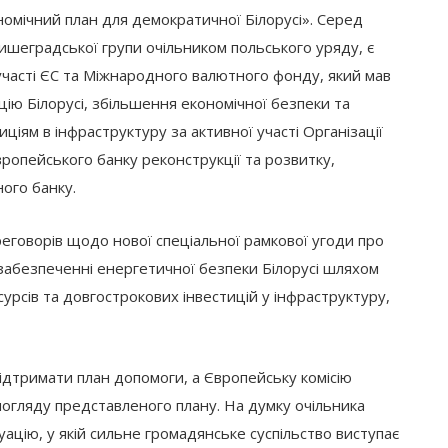
номічний план для демократичної Білорусі». Серед
Вишеградської групи очільником польського уряду, є
вучасті ЄС та Міжнародного валютного фонду, який мав
ію Білорусі, збільшення економічної безпеки та
іям в інфраструктуру за активної участі Організації
вропейського банку реконструкції та розвитку,
ного банку.
еговорів щодо нової спеціальної рамкової угоди про
 забезпеченні енергетичної безпеки Білорусі шляхом
рсів та довгострокових інвестицій у інфраструктуру,
ідтримати план допомоги, а Європейську комісію
погляду представленого плану. На думку очільника
уацію, у якій сильне громадянське суспільство виступає