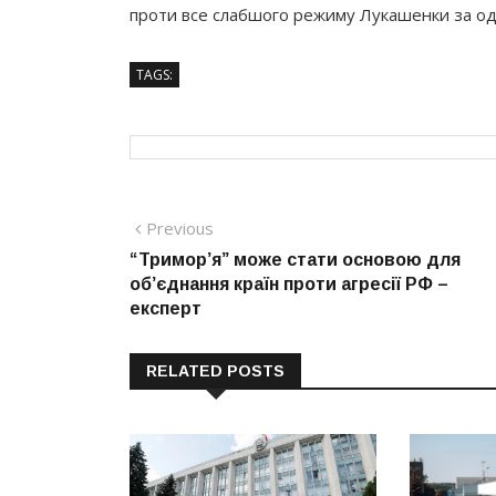
проти все слабшого режиму Лукашенки за одноч
TAGS:
Навігація
Previous
Previous
post:
“Тримор’я” може стати основою для
записів
об’єднання країн проти агресії РФ –
експерт
RELATED POSTS