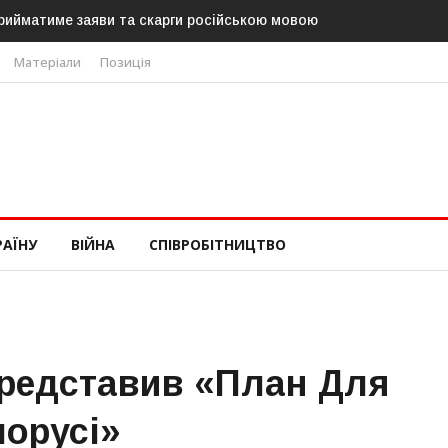
і можуть обрати нового президента вже 11 серпня — фракція
Матеріали
Позиція
РАЇНУ
ВІЙНА
СПІВРОБІТНИЦТВО
редставив «план Для
лорусі»