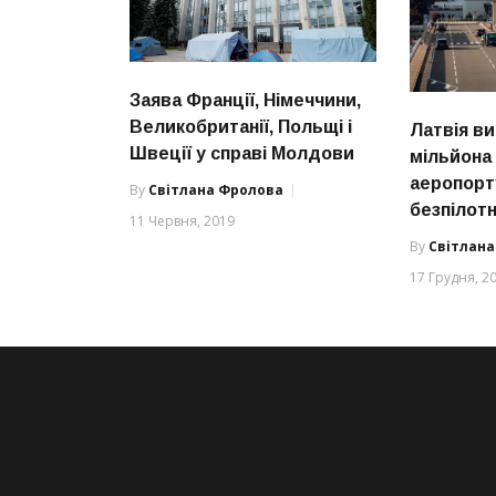
Заява Франції, Німеччини,
Великобританії, Польщі і
Латвія ви
Швеції у справі Молдови
мільйона 
аеропорт
By
Світлана Фролова
безпілотн
11 Червня, 2019
By
Світлан
17 Грудня, 2