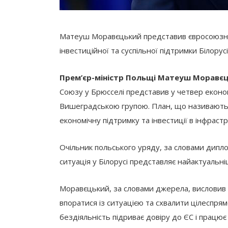
Матеуш Моравєцький представив євросоюзним
інвестиційної та суспільної підтримки Білорусі
Прем’єр-міністр Польщі Матеуш Моравє
Союзу у Брюсселі представив у четвер еконо
Вишеградською групою. План, що називають с
економічну підтримку та інвестиції в інфраст
Очільник польського уряду, за словами дипло
ситуація у Білорусі представляє найактуальні
Моравєцький, за словами джерела, висловив р
впоратися із ситуацією та схвалити цілеспрям
бездіяльність підриває довіру до ЄС і працює 