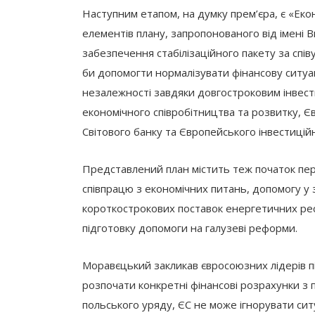
Наступним етапом, на думку прем’єра, є «Еко
елементів плану, запропонованого від імені 
забезпечення стабілізаційного пакету за спі
би допомогти нормалізувати фінансову ситуац
незалежності завдяки довгостроковим інвестиц
економічного співробітництва та розвитку, Є
Світового банку та Європейського інвестицій
Представлений план містить теж початок пер
співпрацю з економічних питань, допомогу у
короткострокових поставок енергетичних ресу
підготовку допомоги на галузеві реформи.
Моравєцький закликав євросоюзних лідерів п
розпочати конкретні фінансові розрахунки з 
польського уряду, ЄС не може ігнорувати сит