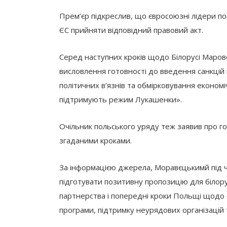
Прем’єр підкреслив, що євросоюзні лідери по
ЄС прийняти відповідний правовий акт.
Серед наступних кроків щодо Білорусі Маров
висловлення готовності до введення санкцій
політичних в’язнів та обмірковування економі
підтримують режим Лукашенки».
Очільник польського уряду теж заявив про го
згаданими кроками.
За інформацією джерела, Моравєцькимй під ча
підготувати позитивну пропозицію для білору
партнерства і попередні кроки Польщі щодо бі
програми, підтримку неурядових організацій