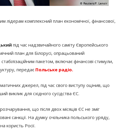
 лідерам комплексний план економічної, фінансової,
цький
під час надзвичайного саміту Європейського
мічний план для Білорусі, опрацьований
табілізаційним пакетом, включає фінансові стимули,
руктуру, передає
Польське радіо.
матичних джерел, під час свого виступу оцінив, що
ший виклик для східного сусідства ЄС.
озчарування, що після двох місяців ЄС не зміг
овані санкції. На думку очільника польського уряду,
на користь Росії.