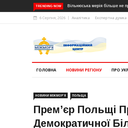
ьше не прийматиме заяви та скарги російською мовою
В Угорщин
TRENDING NOW
«Тиси»
6 Серпня, 2026
Аналітика
Експертна думка
ГОЛОВНА
НОВИНИ РЕГІОНУ
ПРО УК
НОВИНИ МІЖМОР'Я
ПОЛЬЩА
Прем’єр Польщі П
Демократичної Бі