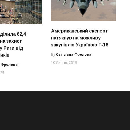
Американський експерт
ділила €2,4
натякнув на можливу
на захист
закупівлю Україною F-16
у Риги від
By
Світлана Фролова
иків
10 Липня, 2019
а Фролова
025