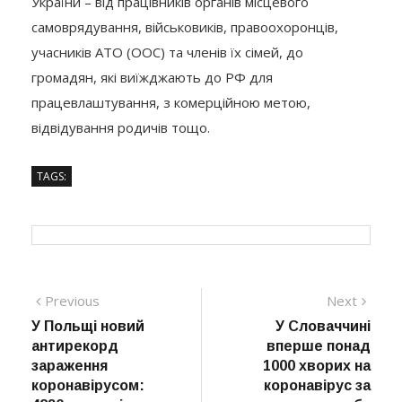
України – від працівників органів місцевого
самоврядування, військовиків, правоохоронців,
учасників АТО (ООС) та членів їх сімей, до
громадян, які виїжджають до РФ для
працевлаштування, з комерційною метою,
відвідування родичів тощо.
TAGS:
Навігація
Previous
Next
Previous
Next
post:
post:
У Польщі новий
У Словаччині
записів
антирекорд
вперше понад
зараження
1000 хворих на
коронавірусом:
коронавірус за