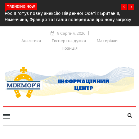
TRENDING NOW
 Британія,
Естонія посилює кордон із Росією: облаштован
о нову загрозу
прикордонної інфраструктури
9 Серпня, 2026
Аналітика
Експертна думка
Матеріали
Позиція