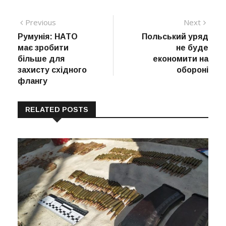
Навігація
Previous
Next
Previous
Next
post:
post:
Румунія: НАТО
Польський уряд
записів
має зробити
не буде
більше для
економити на
захисту східного
обороні
флангу
RELATED POSTS