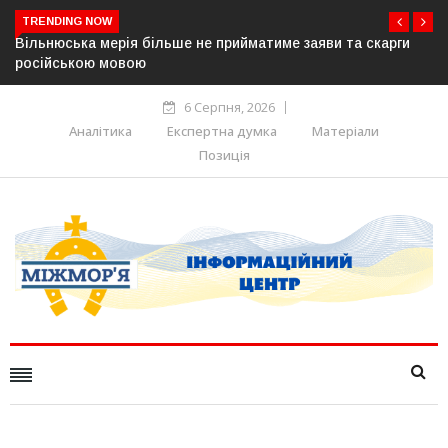
TRENDING NOW
и та скарги
В Угорщині можуть обрати нового президента вже
серпня — фракція «Тиси»
6 Серпня, 2026
Аналітика
Експертна думка
Матеріали
Позиція