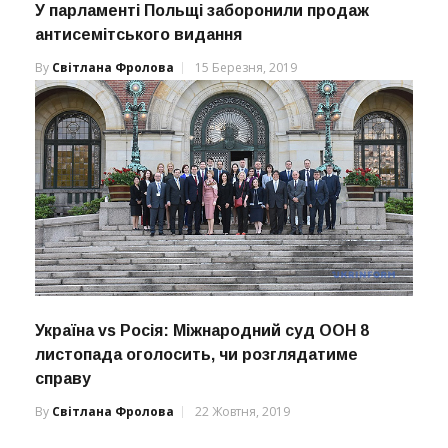
У парламенті Польщі заборонили продаж
антисемітського видання
By
Світлана Фролова
15 Березня, 2019
Україна vs Росія: Міжнародний суд ООН 8
листопада оголосить, чи розглядатиме
справу
By
Світлана Фролова
22 Жовтня, 2019