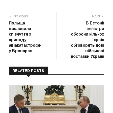
Навігація
Previous
Next
Previous
Next
post:
post:
Польща
В Естонії
записів
висловила
міністри
співчуття з
оборони кількох
приводу
країн
авіакатастрофи
обговорять нові
у Броварах
військові
поставки Україні
RELATED POSTS