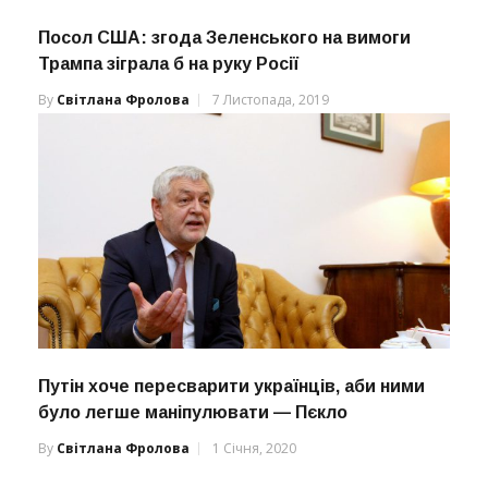
Посол США: згода Зеленського на вимоги
Трампа зіграла б на руку Росії
By
Світлана Фролова
7 Листопада, 2019
Путін хоче пересварити українців, аби ними
було легше маніпулювати — Пєкло
By
Світлана Фролова
1 Січня, 2020