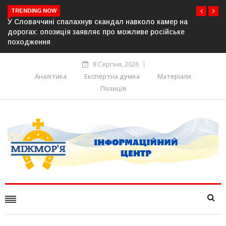
TRENDING NOW
авколо камер на
У Молдові готують план дій на випадо
жливе російське
постачання газу до Придністров’я
8 Серпня, 2026
Аналітика
Експертна думка
Матеріали
Позиція