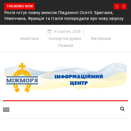
TRENDING NOW
ї: Британія,
Естонія посилює кордон із Росією: облаштов
про нову загрозу
прикордонної інфраструктури
9 Серпня, 2026
Аналітика
Експертна думка
Матеріали
Позиція