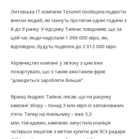
Литовська ІТ-компанія Tesonet пообіцяла подвоїти
внески людей, які скинуть протягом однієї години з
8 до 9 ранку. У підсумку Тапінас повідомив, що за
цей час люди надіслали 1 006 000 євро, які,
відповідно, будуть подвоєні до 2 012 000 євро.
Керівництво компанії у зв’язку з цим вже
пожартувало, що з таким ажіотажем фірмі
“доведеться заробляти більше”.
Вранці Андрюс Тапінас писав, що на рахунку
кампанії збору – понад 3 млн євро із запланованих
п’яти. Тепер на лічильнику – вже 5,3
млн. Нагадаємо, кампанію запустила коаліція
чотирьох ініціатив з метою купити для ЗСУ радари