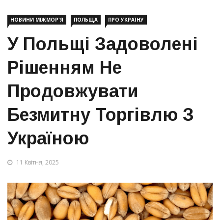
НОВИНИ МІЖМОР'Я
ПОЛЬЩА
ПРО УКРАЇНУ
У Польщі Задоволені
Рішенням Не
Продовжувати
Безмитну Торгівлю З
Україною
11 Квітня, 2025