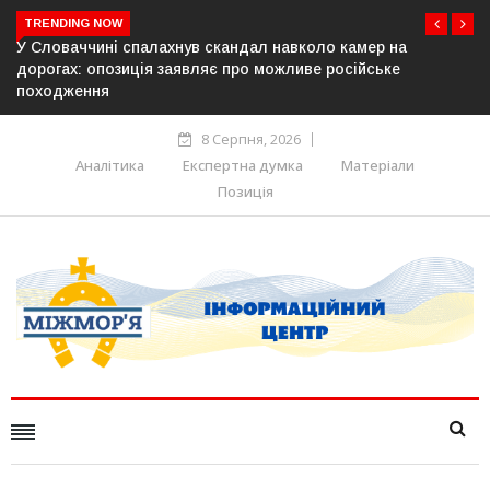
TRENDING NOW
ер на
У Молдові готують план дій на випадок припинен
йське
постачання газу до Придністров’я
8 Серпня, 2026
Аналітика
Експертна думка
Матеріали
Позиція