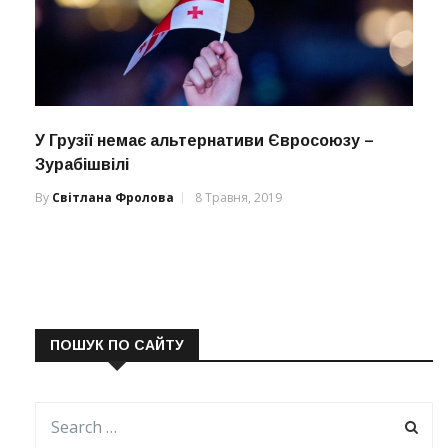
У Грузії немає альтернативи Євросоюзу –
Зурабішвілі
By
Світлана Фролова
8 Травня, 2019
ПОШУК ПО САЙТУ