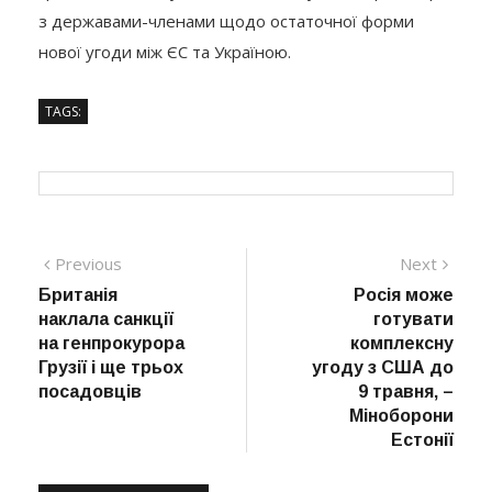
з державами-членами щодо остаточної форми
нової угоди між ЄС та Україною.
TAGS:
Навігація
Previous
Next
Previous
Next
post:
post:
Британія
Росія може
записів
наклала санкції
готувати
на генпрокурора
комплексну
Грузії і ще трьох
угоду з США до
посадовців
9 травня, –
Міноборони
Естонії