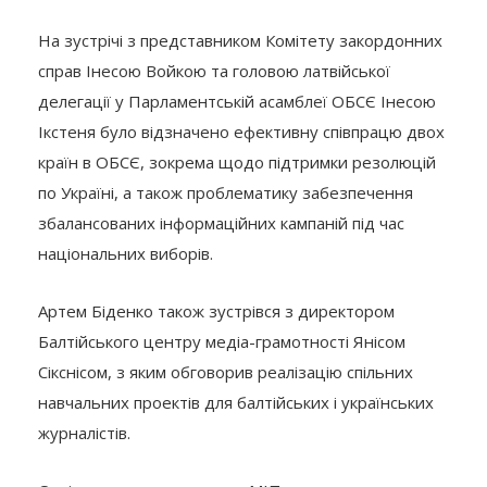
На зустрічі з представником Комітету закордонних
справ Інесою Войкою та головою латвійської
делегації у Парламентській асамблеї ОБСЄ Інесою
Ікстеня було відзначено ефективну співпрацю двох
країн в ОБСЄ, зокрема щодо підтримки резолюцій
по Україні, а також проблематику забезпечення
збалансованих інформаційних кампаній під час
національних виборів.
Артем Біденко також зустрівся з директором
Балтійського центру медіа-грамотності Янісом
Сікснісом, з яким обговорив реалізацію спільних
навчальних проектів для балтійських і українських
журналістів.