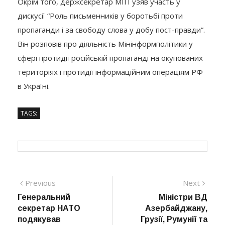
Окрім того, держсекретар МІП узяв участь у
дискусії “Роль письменників у боротьбі проти
пропаганди і за свободу слова у добу пост-правди”.
Він розповів про діяльність Мінінформполітики у
сфері протидії російській пропаганді на окупованих
територіях і протидії інформаційним операціям РФ
в Україні.
TAGS:
Навігація
Previous
Next
Previous
Next
post:
post:
Генеральний
Міністри ВД
записів
секретар НАТО
Азербайджану,
подякував
Грузії, Румунії та