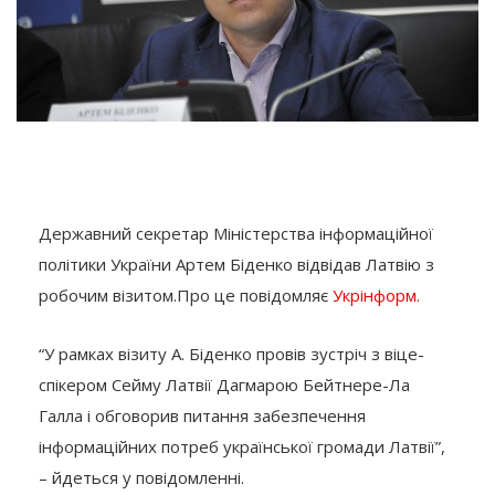
Державний секретар Міністерства інформаційної
політики України Артем Біденко відвідав Латвію з
робочим візитом.Про це повідомляє
Укрінформ.
“У рамках візиту А. Біденко провів зустріч з віце-
спікером Сейму Латвії Дагмарою Бейтнере-Ла
Галла і обговорив питання забезпечення
інформаційних потреб української громади Латвії”,
– йдеться у повідомленні.