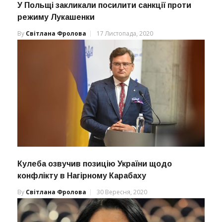
У Польщі закликали посилити санкції проти
режиму Лукашенки
By
Світлана Фролова
17 Листопада, 2020
Кулеба озвучив позицію України щодо
конфлікту в Нагірному Карабаху
By
Світлана Фролова
30 Вересня, 2020