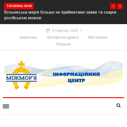
TRENDING NOW
аяви та скарги
В Угорщині можуть обрати нового президента
серпня — фракція «Тиси»
6 Серпня, 2026
Аналітика
Експертна думка
Матеріали
Позиція