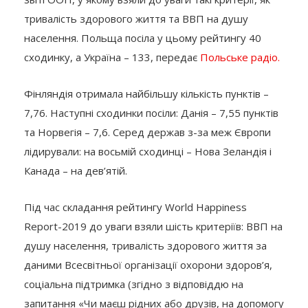
тривалість здорового життя та ВВП на душу
населення. Польща посіла у цьому рейтингу 40
сходинку, а Україна – 133, передає
Польське радіо.
Фінляндія отримала найбільшу кількість пунктів –
7,76. Наступні сходинки посіли: Данія – 7,55 пунктів
та Норвегія – 7,6. Серед держав з-за меж Європи
лідирували: на восьмій сходинці – Нова Зеландія і
Канада – на дев’ятій.
Під час складання рейтингу World Happiness
Report-2019 до уваги взяли шість критеріїв: ВВП на
душу населення, тривалість здорового життя за
даними Всесвітньої організації охорони здоров’я,
соціальна підтримка (згідно з відповіддю на
запитання «Чи маєш рідних або друзів, на допомогу