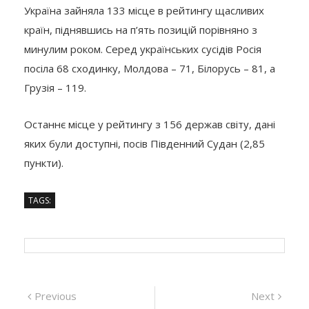
Україна зайняла 133 місце в рейтингу щасливих
країн, піднявшись на п’ять позицій порівняно з
минулим роком. Серед українських сусідів Росія
посіла 68 сходинку, Молдова – 71, Білорусь – 81, а
Грузія – 119.
Останнє місце у рейтингу з 156 держав світу, дані
яких були доступні, посів Південний Судан (2,85
пункти).
TAGS:
Навігація
Previous
Next
Previous
Next