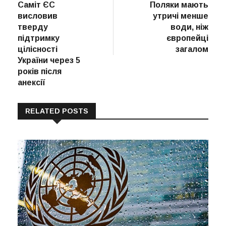
post:
post:
Саміт ЄС
Поляки мають
записів
висловив
утричі менше
тверду
води, ніж
підтримку
європейці
цілісності
загалом
України через 5
років після
анексії
RELATED POSTS