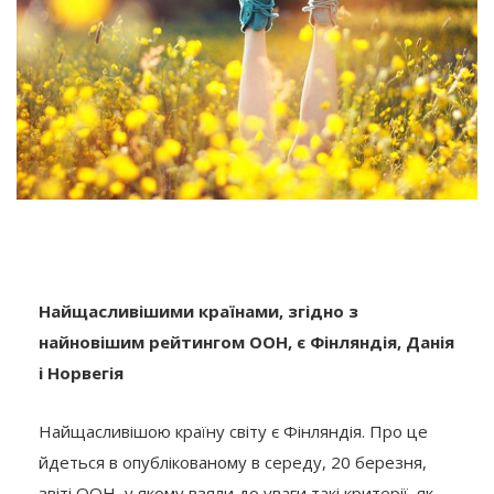
Найщасливішими країнами, згідно з
найновішим рейтингом ООН, є Фінляндія, Данія
і Норвегія
Найщасливішою країну світу є Фінляндія. Про це
йдеться в опублікованому в середу, 20 березня,
звіті ООН, у якому взяли до уваги такі критерії, як