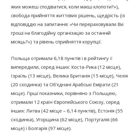
яких можеш сподіватися, коли маєш клопоти?»),
свобода прийняття життєвих рішень, щедрість (із
відповіддю на запитання: «Чи перераховували Ви
гроші на благодійну організацію за останній
місяць?») та рівень сприйняття корупції.
Польща отримала 6,18 пунктів і в рейтингу її
випередили, серед інших: Коста-Рика (12 місце),
Ізраїль (13 місце), Велика Британія (15 місце), Чехія
(20 сходинка) та Об’єднані Арабські Емірати (21
місце). Гірші показники, порівняно з Польщею,
отримали 12 країн Європейського Союзу, серед
інших: Литва (42 місце – 6,14 пунктів), Естонія (55
сходинка), Угорщина (62 місце), Португалія (66
місце) і Болгарія (97 місце).