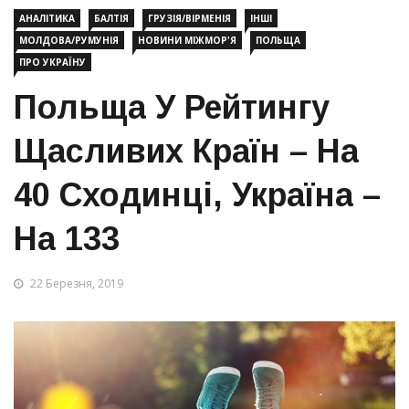
АНАЛІТИКА
БАЛТІЯ
ГРУЗІЯ/ВІРМЕНІЯ
ІНШІ
МОЛДОВА/РУМУНІЯ
НОВИНИ МІЖМОР'Я
ПОЛЬЩА
ПРО УКРАЇНУ
Польща У Рейтингу
Щасливих Країн – На
40 Сходинці, Україна –
На 133
22 Березня, 2019