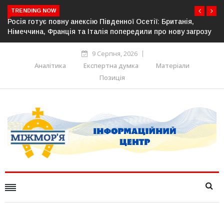
TRENDING NOW
танія,
Естонія посилює кордон із Росією: облаштовано щ
ову загрозу
прикордонної інфраструктури
9 Серпня, 2026
Аналітика
Експертна думка
Матеріали
Позиція