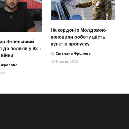
На кордоні з Молдовою
поновили роботу шість
ир Зеленський
пунктів пропуску
 до поляків у 83-і
By
Світлана Фролова
 війни
29 Травня, 2020
а Фролова
022