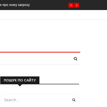
и про нову загрозу
ПОШУК ПО САЙТУ