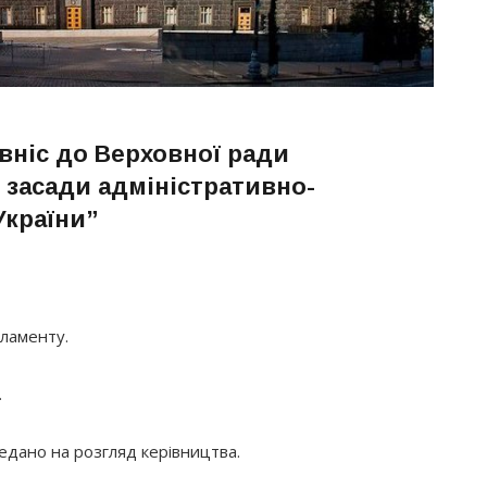
 вніс до Верховної ради
 засади адміністративно-
України”
рламенту.
.
едано на розгляд керівництва.