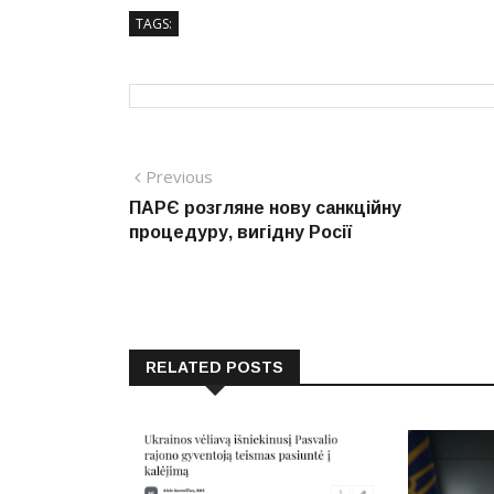
TAGS:
Навігація
Previous
Previous
post:
ПАРЄ розгляне нову санкційну
записів
процедуру, вигідну Росії
RELATED POSTS