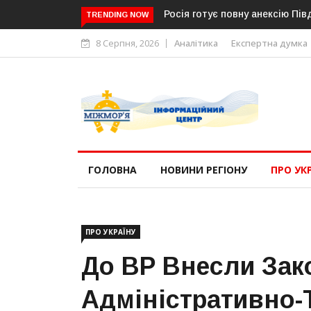
Росія готує повну анексію Пів
TRENDING NOW
8 Серпня, 2026
Аналітика
Експертна думка
ГОЛОВНА
НОВИНИ РЕГІОНУ
ПРО УК
ПРО УКРАЇНУ
До ВР Внесли Зак
Адміністративно-