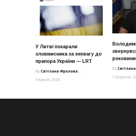
Володим
У Литві покарали
звернувся
зловмисника за зневагу до
роковини
прапора України — LRT
By
Світлан
By
Світлана Фролова
1 Вересня, 2
6 Квітня, 2026