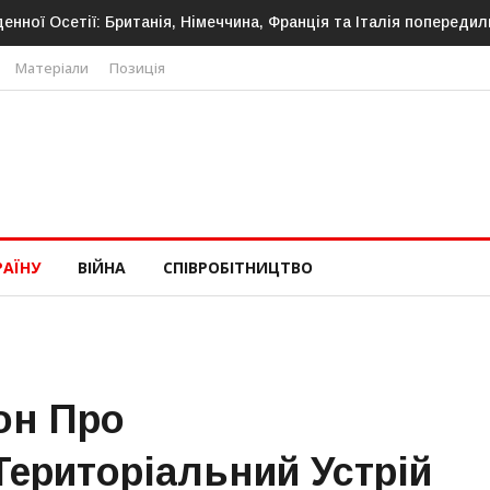
денної Осетії: Британія, Німеччина, Франція та Італія попередил
Матеріали
Позиція
РАЇНУ
ВІЙНА
СПІВРОБІТНИЦТВО
он Про
Територіальний Устрій