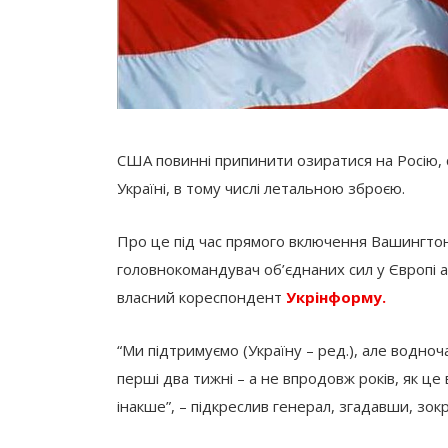
США повинні припинити озиратися на Росію,
Україні, в тому числі летальною зброєю.
Про це під час прямого включення Вашингтон
головнокомандувач об’єднаних сил у Європі 
власний кореспондент
Укрінформу.
“Ми підтримуємо (Україну – ред.), але водноча
перші два тижні – а не впродовж років, як це 
інакше”, – підкреслив генерал, згадавши, зок