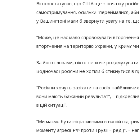
Він констатував, що США ще з початку російсь
самостримування, оскільки “переймалися, аби 
у Вашингтоні мали б звернути увагу на те, щ
“Може, це нас мало спровокувати вторгнення 
вторгнення на територію України, у Крим? Чи
За його словами, ніхто не хоче роздмухувати 
Водночас і росіяни не хотіли б стикнутися в 
“Росіяни хочуть зазіхати на своїх найближчих с
вони мають бажаний результат”, – підкресл
в цій ситуації.
“Ми маємо бути ініціативними в нашій підтримц
моменту агресії РФ проти Грузії – ред.)”, – н