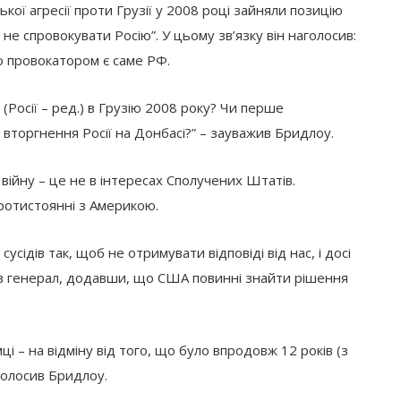
кої агресії проти Грузії у 2008 році зайняли позицію
не спровокувати Росію”. У цьому зв’язку він наголосив:
о провокатором є саме РФ.
(Росії – ред.) в Грузію 2008 року? Чи перше
 вторгнення Росії на Донбасі?” – зауважив Бридлоу.
війну – це не в інтересах Сполучених Штатів.
протистоянні з Америкою.
усідів так, щоб не отримувати відповіді від нас, і досі
ив генерал, додавши, що США повинні знайти рішення
і – на відміну від того, що було впродовж 12 років (з
аголосив Бридлоу.