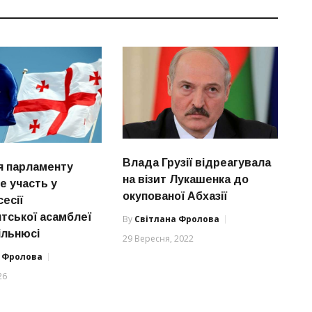
Влада Грузії відреагувала
я парламенту
на візит Лукашенка до
ре участь у
окупованої Абхазії
сесії
тської асамблеї
By
Світлана Фролова
ільнюсі
29 Вересня, 2022
а Фролова
26