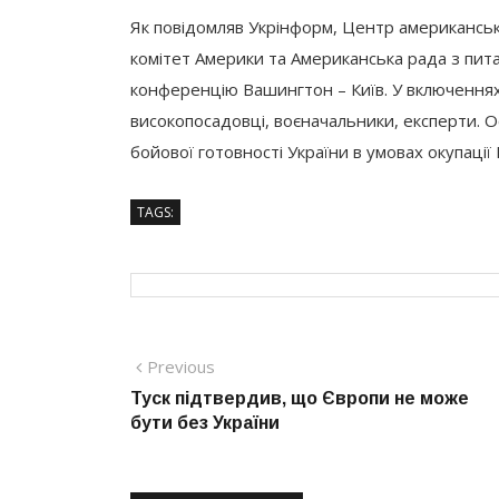
Як повідомляв Укрінформ, Центр американськ
комітет Америки та Американська рада з пит
конференцію Вашингтон – Київ. У включеннях 
високопосадовці, воєначальники, експерти. О
бойової готовності України в умовах окупації 
TAGS:
Навігація
Previous
Previous
post:
Туск підтвердив, що Європи не може
записів
бути без України