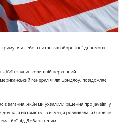
 стримуючи себе в питаннях оборонної допомоги
 – Київ заявив колишній верховний
американський генерал Філіп Бридлоу, повідомляє
с є вагання. Якби ми ухвалили рішення про Javelin у
відбулося натомість – ситуація розвивалася б зовсім
рема, бої під Дебальцевим.