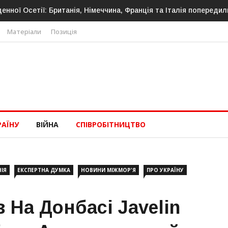
стонія посилює кордон із Росією: облаштовано ще 26 км прико
Матеріали
Позиція
РАЇНУ
ВІЙНА
СПІВРОБІТНИЦТВО
НІЯ
ЕКСПЕРТНА ДУМКА
НОВИНИ МІЖМОР'Я
ПРО УКРАЇНУ
в На Донбасі Javelin