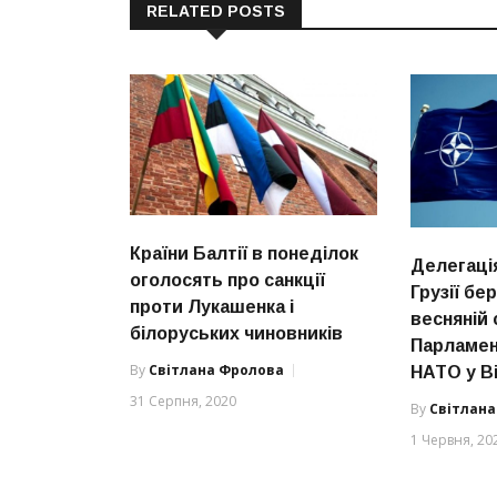
RELATED POSTS
Країни Балтії в понеділок
Делегаці
оголосять про санкції
Грузії бе
проти Лукашенка і
весняній 
білоруських чиновників
Парламен
By
Світлана Фролова
НАТО у В
31 Серпня, 2020
By
Світлан
1 Червня, 20