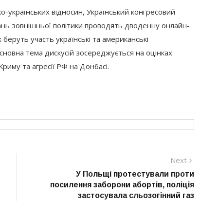
о-українських відносин, Український конгресовий
ань зовнішньої політики проводять дводенну онлайн-
беруть участь українські та американські
сновна тема дискусій зосереджується на оцінках
Криму та агресії РФ на Донбасі.
Next
Next
post:
У Польщі протестували проти
посилення заборони абортів, поліція
застосувала сльозогінний газ