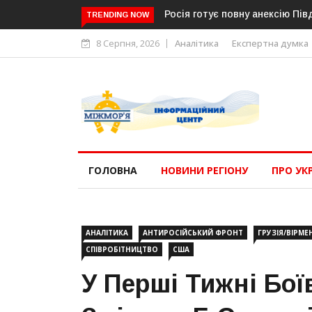
анія, Німеччина, Франція та Італія попередили про нову загрозу
Е
TRENDING NOW
8 Серпня, 2026
Аналітика
Експертна думка
ГОЛОВНА
НОВИНИ РЕГІОНУ
ПРО УК
АНАЛІТИКА
АНТИРОСІЙСЬКИЙ ФРОНТ
ГРУЗІЯ/ВІРМЕ
СПІВРОБІТНИЦТВО
США
У Перші Тижні Бої