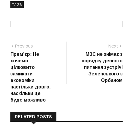
TAGS:
Навігація
Previous
Next
Previous
Next
post:
post:
Прем’єр: Не
МЗС не знімає з
записів
хочемо
порядку денного
цілковито
питання зустрічі
замикати
Зеленського з
економіки
Орбаном
настільки довго,
наскільки це
буде можливо
RELATED POSTS