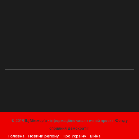
© 2019
ІЦ Міжмор'я
- інформаційно-аналітичний проект
Фонду
сприяння демократії
.
Головна
Новини регіону
Про Україну
Війна