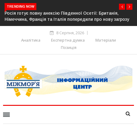
TRENDING NOW
ї Осетії: Британія,
Естонія посилює кордон із Росією: об
редили про нову загрозу
прикордонної інфраструктури
8 Серпня, 2026
Аналітика
Експертна думка
Матеріали
Позиція