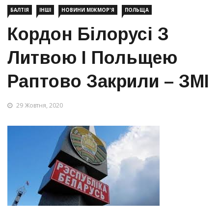
БАЛТІЯ
ІНШІ
НОВИНИ МІЖМОР'Я
ПОЛЬЩА
Кордон Білорусі З
Литвою І Польщею
Раптово Закрили – ЗМІ
29 Жовтня, 2020