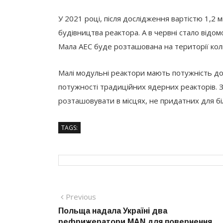
У 2021 році, після дослідження вартістю 1,2 
будівництва реактора. А в червні стало відом
Мала АЕС буде розташована на території коли
Малі модульні реактори мають потужність до
потужності традиційних ядерних реакторів. 
розташовувати в місцях, не придатних для б
TAGS:
Навігація
Previous
Previous
post:
Польща надала Україні два
записів
рефрижератори MAN для повернення