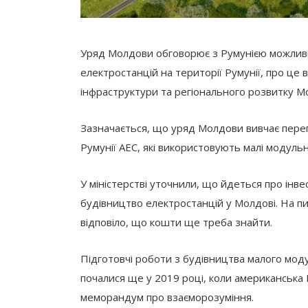
Уряд Молдови обговорює з Румунією можливіс
електростанцій на території Румунії, про це
інфраструктури та регіонального розвитку М
Зазначається, що уряд Молдови вивчає перег
Румунії АЕС, які використовують малі модул
У міністерстві уточнили, що йдеться про інве
будівництво електростанцій у Молдові. На пи
відповіло, що кошти ще треба знайти.
Підготовчі роботи з будівництва малого моду
почалися ще у 2019 році, коли американська N
меморандум про взаєморозуміння.