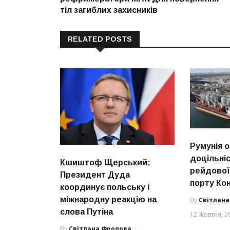
тіл загиблих захисників
RELATED POSTS
Румунія 
доцільні
Кшиштоф Щерський:
рейдової
Президент Дуда
порту Ко
координує польську і
міжнародну реакцію на
By
Світлан
слова Путіна
12 Жовтня, 2
By
Світлана Фролова