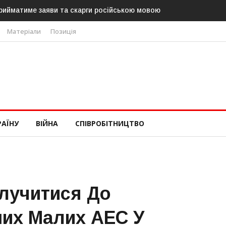
рийматиме заяви та скарги російською мовою
Матеріали
Позиція
РАЇНУ
ВІЙНА
СПІВРОБІТНИЦТВО
лучитися До
их Малих АЕС У