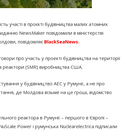
ть участі в проєкті будівництва малих атомних
 виданню NewsMaker повідомили в міністерстві
олдови, повідомляє
BlackSeaNews.
овори про участь у проекті будівництва на території
ьні реактори (SMR) виробництва США.
стування у будівництво АЕС у Румунії, а не про
тання, де Молдова візьме на це гроші, відомство
льного реактора в Румунії – першого в Європі –
uScale Power і румунська Nuclearelectrica підписали