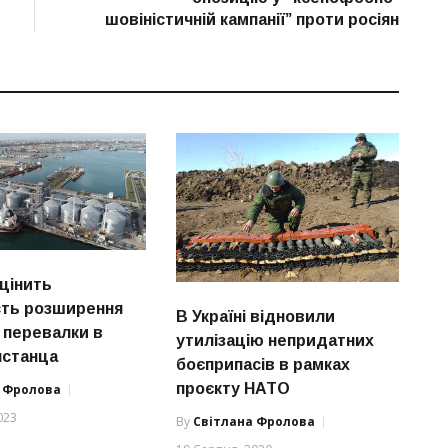
шовіністичній кампанії” проти росіян
оцінить
сть розширення
В Україні відновили
 перевалки в
утилізацію непридатних
нстанца
боєприпасів в рамках
проєкту НАТО
а Фролова
023
By
Світлана Фролова