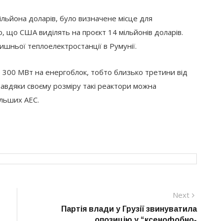
мільйона доларів, було визначене місце для
о, що США виділять на проєкт 14 мільйонів доларів.
шньої теплоелектростанції в Румунії.
 300 МВт на енергоблок, тобто близько третини від
Завдяки своєму розміру такі реактори можна
ільших АЕС.
Next
Next
post:
Партія влади у Грузії звинуватила
опозицію у “ксенофобно-