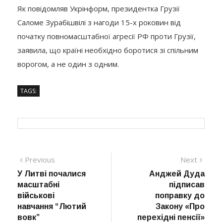
Як повідомляв Укрінформ, президентка Грузії
Саломе Зурабішвілі з нагоди 15-х роковин від
початку повномасштабної агресії РФ проти Грузії,
заявила, що країні необхідно боротися зі спільним
ворогом, а не один з одним.
TAGS:
Навігація
Previous
Next
Previous
Next
post:
post:
У Литві почалися
Анджей Дуда
записів
масштабні
підписав
військові
поправку до
навчання “Лютий
Закону «Про
вовк”
перехідні пенсії»