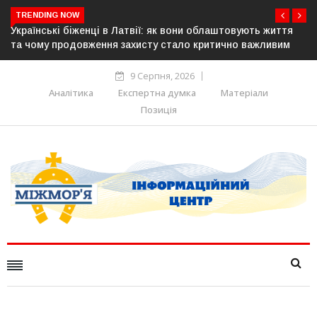
TRENDING NOW
я
У понад 25 містах Польщі відбудуться акції на підтримку
українців: виступлять проти агресії та ненависті
9 Серпня, 2026
Аналітика
Експертна думка
Матеріали
Позиція