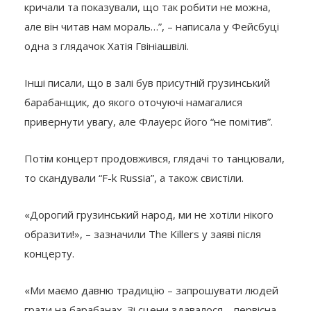
кричали та показували, що так робити не можна,
але він читав нам мораль…”, – написала у Фейсбуці
одна з глядачок Хатія Гвініашвілі.
Інші писали, що в залі був присутній грузинський
барабанщик, до якого оточуючі намагалися
привернути увагу, але Флауерс його “не помітив”.
Потім концерт продовжився, глядачі то танцювали,
то скандували “F-k Russia”, а також свистіли.
«Дорогий грузинський народ, ми не хотіли нікого
образити!», – зазначили The Killers у заяві після
концерту.
«Ми маємо давню традицію – запрошувати людей
грати на барабанах. Зі сцени здавалося – первісна