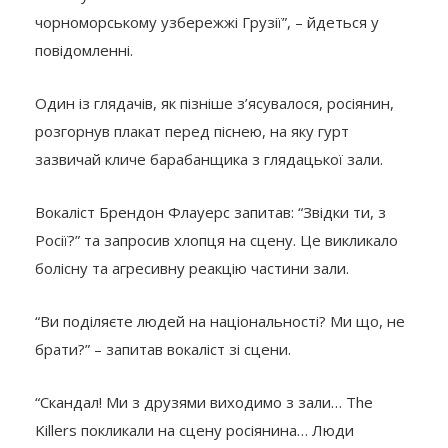
чорноморському узбережжі Грузії”, – йдеться у
повідомленні.
Один із глядачів, як пізніше з’ясувалося, росіянин,
розгорнув плакат перед піснею, на яку гурт
зазвичай кличе барабанщика з глядацької зали.
Вокаліст Брендон Флауерс запитав: “Звідки ти, з
Росії?” та запросив хлопця на сцену. Це викликало
болісну та агресивну реакцію частини зали.
“Ви поділяєте людей на національності? Ми що, не
брати?” – запитав вокаліст зі сцени.
“Скандал! Ми з друзями виходимо з зали… The
Killers покликали на сцену росіянина… Люди