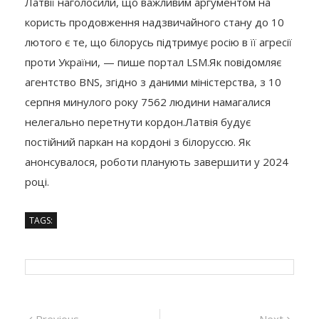
Латвії наголосили, що важливим аргументом на
користь продовження надзвичайного стану до 10
лютого є те, що білорусь підтримує росію в її агресії
проти України, — пише портал LSM.Як повідомляє
агентство BNS, згідно з даними міністерства, з 10
серпня минулого року 7562 людини намагалися
нелегально перетнути кордон.Латвія будує
постійний паркан на кордоні з білоруссю. Як
анонсувалося, роботи планують завершити у 2024
році.
TAGS:
Previous
Next
Previous
Next