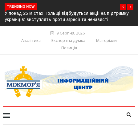
TRENDING NOW
дуться акції на підтримку
Росія готує повну анексію Південної 
сії та ненависті
Німеччина, Франція та Італія попере
9 Серпня, 2026
Аналітика
Експертна думка
Матеріали
Позиція