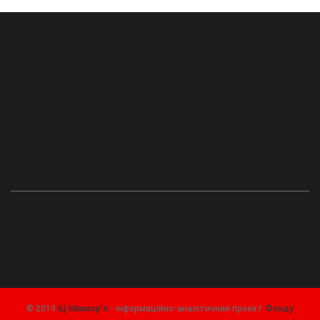
© 2019
ІЦ Міжмор'я
- інформаційно-аналітичний проект
Фонду