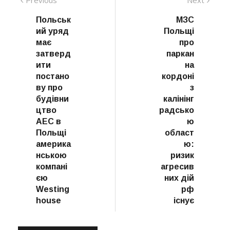
Навігація
post:
post:
записів
Польськ
МЗС
ий уряд
Польщі
має
про
затверд
паркан
ити
на
постано
кордоні
ву про
з
будівни
калінінг
цтво
радсько
АЕС в
ю
Польщі
област
америка
ю:
нською
ризик
компані
агресив
єю
них дій
Westing
рф
house
існує